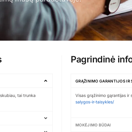
s
Pagrindinė inf
GRĄŽINIMO GARANTIJOS IR 
skubiau, tai trunka
Visas grąžinimo gąrantijas ir 
salygos-ir-taisykles/
MOKĖJIMO BŪDAI