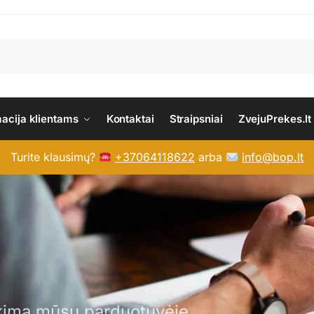
macija klientams
Kontaktai
Straipsniai
ZvejuPrekes.lt
Turite klausimų?
+37064118622
arba
info@bop.lt
irkimą mūsų parduotuvėje.