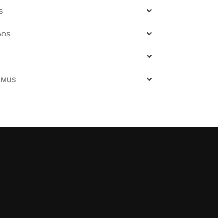
S
GOS
E MUS