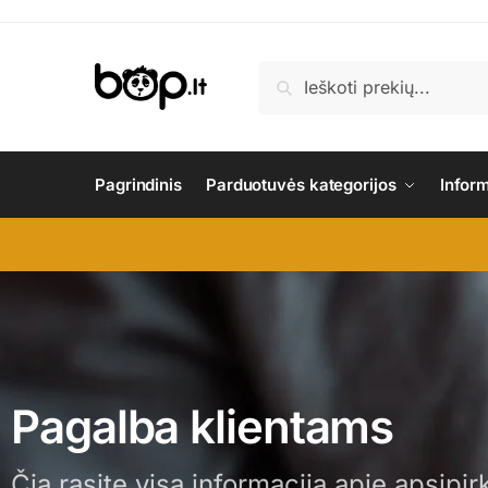
Ieškoti
Pagrindinis
Parduotuvės kategorijos
Infor
Pagalba klientams
Čia rasite visą informaciją apie apsip