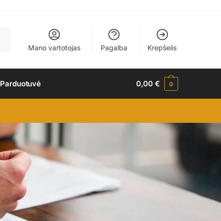
Mano vartotojas
Pagalba
Krepšelis
 Parduotuvė
0,00
€
0