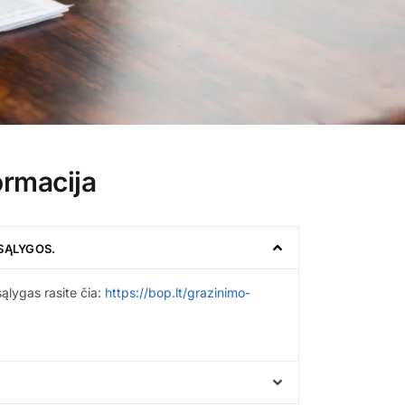
ormacija
SĄLYGOS.
sąlygas rasite čia:
https://bop.lt/grazinimo-