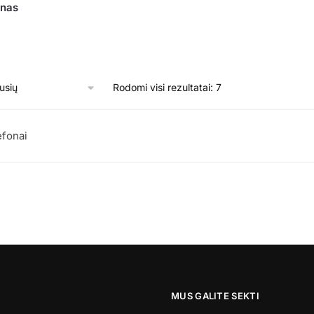
onas
Rūšiuojama
Rodomi visi rezultatai: 7
pagal
naujausią
efonai
MUS GALITE SEKTI