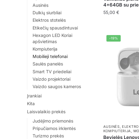
4+64GB su prie
Ausinės
55,00
€
Dulkių siurbliai
Elektros stotelės
This
Etikečių spausdintuvai
product
Hexagon LED Koriai
has
-19%
apšvietimas
multiple
Kompiuterija
variants.
Mobilieji telefonai
The
Saulės panelės
options
Smart TV priedeliai
may
Vaizdo projektoriai
be
Vaizdo saugos kameros
chosen
Įrankiai
on
Kita
the
Laisvalaikio prekės
product
Judėjimo priemonės
page
AUSINĖS
,
ELEKTRO
Pripučiamos irklentės
KOMPIUTERIJA
,
MO
Turizmo prekės
Bevielės Lenov