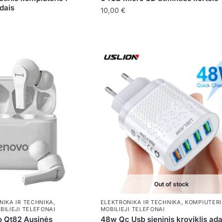
dais
10,00
€
Out of stock
NIKA IR TECHNIKA
,
ELEKTRONIKA IR TECHNIKA
,
KOMPIUTERI
BILIEJI TELEFONAI
MOBILIEJI TELEFONAI
o Qt82 Ausinės
48w Qc Usb sieninis kroviklis ada