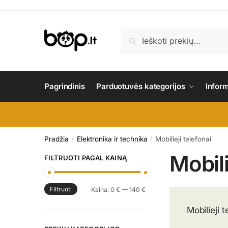
Skip
Skip
to
to
navigation
content
Ieškoti:
Ieškoti
Pagrindinis
Parduotuvės kategorijos
Infor
Pradžia
Elektronika ir technika
Mobilieji telefonai
/
/
Mobili
FILTRUOTI PAGAL KAINĄ
Filtruoti
Min
Maks
Kaina:
0 €
—
140 €
kaina
kaina
Mobilieji t