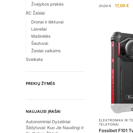
Žvejybos prekės
Original
Cu
17,00
€
21,00
€
price
pr
RC Žaislai
was:
is:
Dronai ir lėktuvai
21,00 €.
17
Laiveliai
Mašinėlės
Šautuvai
Žaislai vaikams
Sveikata
PREKIŲ ŽYMĖS
O
NAUJAUSI ĮRAŠAI
ELEKTRONIKA IR T
Autonominiai Dyzeliniai
TELEFONAI
Šildytuvai: Kuo Jie Naudingi ir
Fossibot F101 T