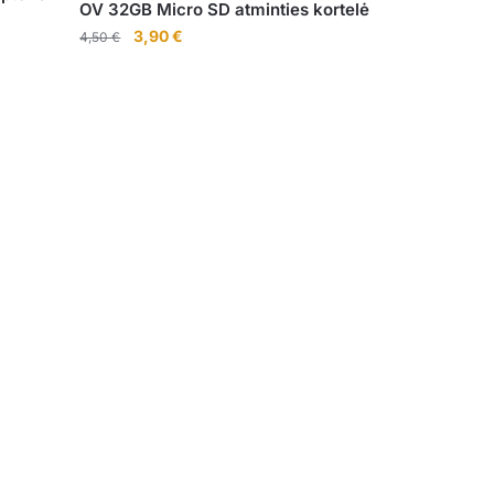
OV 32GB Micro SD atminties kortelė
Original
Current
3,90
€
4,50
€
price
price
was:
is:
4,50 €.
3,90 €.