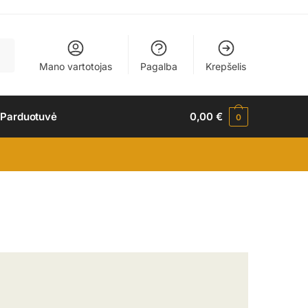
Mano vartotojas
Pagalba
Krepšelis
 Parduotuvė
0,00
€
0