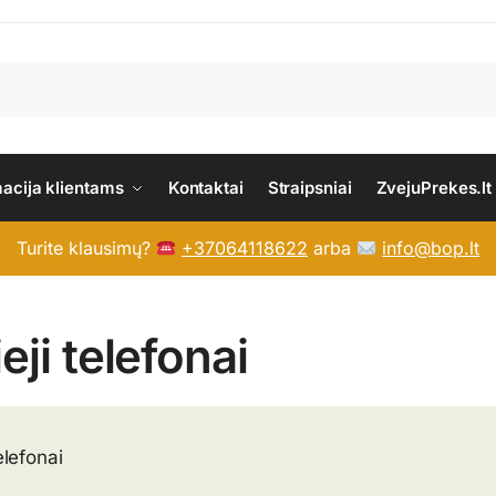
macija klientams
Kontaktai
Straipsniai
ZvejuPrekes.lt
Turite klausimų?
+37064118622
arba
info@bop.lt
eji telefonai
elefonai