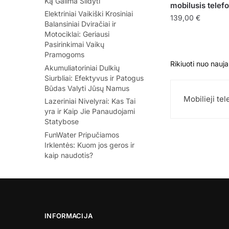
Ką Galima Šildyti
mobilusis telef
Elektriniai Vaikiški Krosiniai
139,00
€
Balansiniai Dviračiai ir
Motociklai: Geriausi
Pasirinkimai Vaikų
Pramogoms
Akumuliatoriniai Dulkių
Siurbliai: Efektyvus ir Patogus
Būdas Valyti Jūsų Namus
Mobilieji tel
Lazeriniai Nivelyrai: Kas Tai
yra ir Kaip Jie Panaudojami
Statybose
FunWater Pripučiamos
Irklentės: Kuom jos geros ir
kaip naudotis?
INFORMACIJA