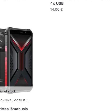
4x USB
rrent
14,00
€
ice
,00 €.
ut of stock
ECHNIKA
,
MOBILIEJI
virtas išmanusis