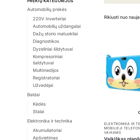
PREKIŲ KATEGORIJOS
Automobilių prekės
220V Inverteriai
Automobilių uždangalai
Dažų storio matuokliai
Diagnostikos
Dyzeliniai šildytuvai
Kompresoriniai
šaldytuvai
Multimedijos
Registratoriai
Užvedėjai
Baldai
Kėdės
Stalai
O
Elektronika ir technika
ELEKTRONIKA IR T
MOBILIEJI TELEFO
Akumuliatoriai
VAIKAMS
Apšvietimas
Vaikiškas planš