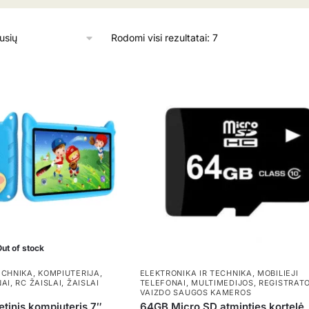
Rūšiuojama
Rodomi visi rezultatai: 7
pagal
naujausią
ut of stock
ECHNIKA
,
KOMPIUTERIJA
,
ELEKTRONIKA IR TECHNIKA
,
MOBILIEJI
NAI
,
RC ŽAISLAI
,
ŽAISLAI
TELEFONAI
,
MULTIMEDIJOS
,
REGISTRATO
VAIZDO SAUGOS KAMEROS
etinis kompiuteris 7″
64GB Micro SD atminties kortelė