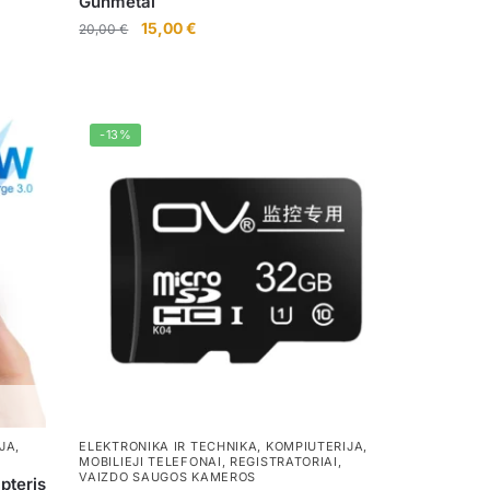
Gunmetal
Original
Current
15,00
€
20,00
€
price
price
was:
is:
20,00 €.
15,00 €.
-13%
JA
,
ELEKTRONIKA IR TECHNIKA
,
KOMPIUTERIJA
,
MOBILIEJI TELEFONAI
,
REGISTRATORIAI
,
VAIZDO SAUGOS KAMEROS
pteris