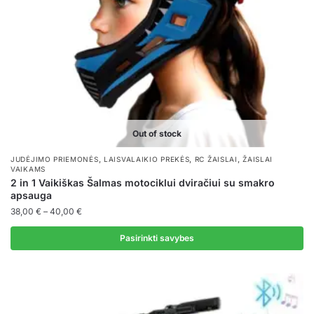
on
the
product
page
Out of stock
,
,
,
JUDĖJIMO PRIEMONĖS
LAISVALAIKIO PREKĖS
RC ŽAISLAI
ŽAISLAI
VAIKAMS
2 in 1 Vaikiškas Šalmas motociklui dviračiui su smakro
apsauga
Price
38,00
€
–
40,00
€
range:
38,00 €
Pasirinkti savybes
through
This
40,00 €
product
has
multiple