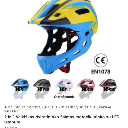
variants.
The
options
may
be
chosen
on
the
product
page
Out of stock
,
,
,
JUDĖJIMO PRIEMONĖS
LAISVALAIKIO PREKĖS
RC ŽAISLAI
ŽAISLAI
VAIKAMS
2 in 1 Vaikiškas dviratininko šalmas motociklininko su LED
lempute