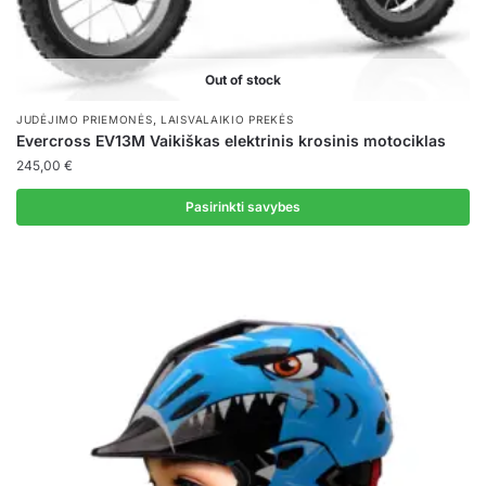
Out of stock
,
JUDĖJIMO PRIEMONĖS
LAISVALAIKIO PREKĖS
Evercross EV13M Vaikiškas elektrinis krosinis motociklas
245,00
€
Pasirinkti savybes
This
product
has
multiple
variants.
The
options
may
be
chosen