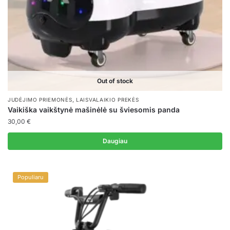
Out of stock
,
JUDĖJIMO PRIEMONĖS
LAISVALAIKIO PREKĖS
Vaikiška vaikštynė mašinėlė su šviesomis panda
30,00
€
Daugiau
Populiaru