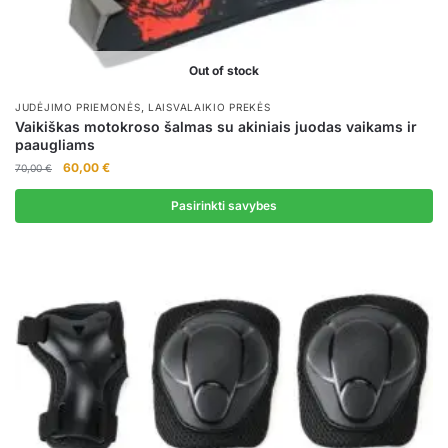
Out of stock
,
JUDĖJIMO PRIEMONĖS
LAISVALAIKIO PREKĖS
Vaikiškas motokroso šalmas su akiniais juodas vaikams ir
paaugliams
Original
Current
60,00
€
70,00
€
price
price
was:
is:
Pasirinkti savybes
70,00 €.
60,00 €.
This
product
has
multiple
variants.
The
options
may
be