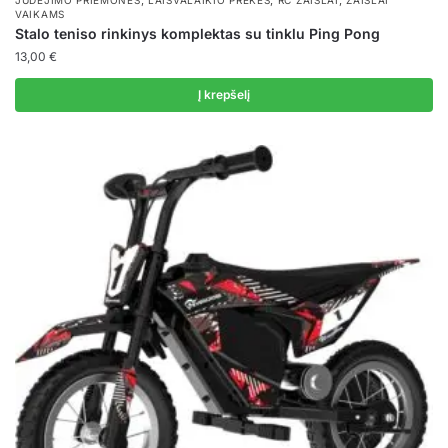
,
,
,
JUDĖJIMO PRIEMONĖS
LAISVALAIKIO PREKĖS
RC ŽAISLAI
ŽAISLAI
VAIKAMS
Stalo teniso rinkinys komplektas su tinklu Ping Pong
13,00
€
Į krepšelį