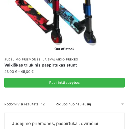
Out of stock
,
JUDĖJIMO PRIEMONĖS
LAISVALAIKIO PREKĖS
Vaikiškas triukinis paspirtukas stunt
Price
43,00
€
–
45,00
€
range:
43,00 €
Pasirinkti savybes
through
This
45,00 €
product
Rūšiuojama
Rodomi visi rezultatai: 12
has
pagal
multiple
naujausią
variants.
Judėjimo priemonės, paspirtukai, dviračiai
The