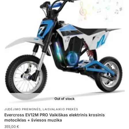
variants.
The
options
may
be
chosen
on
the
product
page
Out of stock
,
JUDĖJIMO PRIEMONĖS
LAISVALAIKIO PREKĖS
Evercross EV12M PRO Vaikiškas elektrinis krosinis
motociklas + šviesos muzika
355,00
€