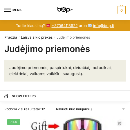
Skip
Skip
to
to
MENIU
0
navigation
content
Turite klausimų?
+37064118622
arba
info@bop.lt
Pradžia
Laisvalaikio prekės
Judėjimo priemonės
/
/
Judėjimo priemonės
Judėjimo priemonės, paspirtukai, dviračiai, motociklai,
elektriniai, vaikams vaikiški, suaugusių.
SHOW FILTERS
Rūšiuojama
Rodomi visi rezultatai: 12
pagal
naujausią
-14%