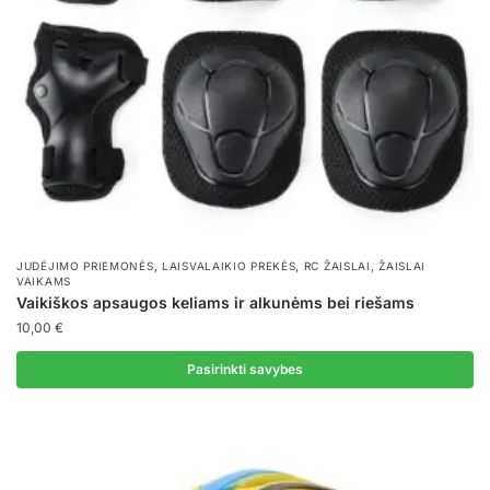
chosen
on
the
product
page
,
,
,
JUDĖJIMO PRIEMONĖS
LAISVALAIKIO PREKĖS
RC ŽAISLAI
ŽAISLAI
VAIKAMS
Vaikiškos apsaugos keliams ir alkunėms bei riešams
10,00
€
Pasirinkti savybes
This
product
has
multiple