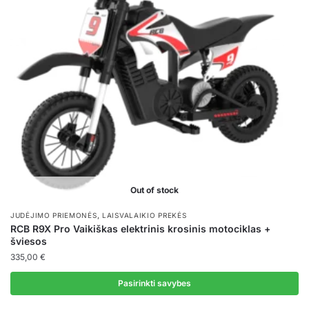
Out of stock
,
JUDĖJIMO PRIEMONĖS
LAISVALAIKIO PREKĖS
RCB R9X Pro Vaikiškas elektrinis krosinis motociklas +
šviesos
335,00
€
Pasirinkti savybes
This