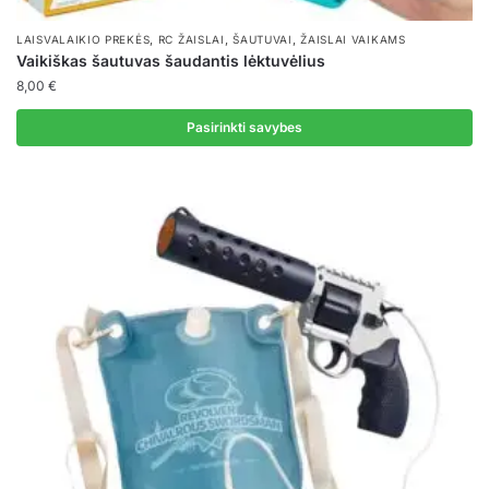
,
,
,
LAISVALAIKIO PREKĖS
RC ŽAISLAI
ŠAUTUVAI
ŽAISLAI VAIKAMS
Vaikiškas šautuvas šaudantis lėktuvėlius
8,00
€
Pasirinkti savybes
This
product
has
multiple
variants.
The
options
may
be
chosen
on
the
product