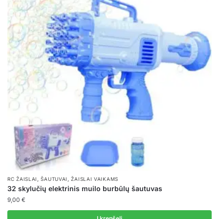
,
,
RC ŽAISLAI
ŠAUTUVAI
ŽAISLAI VAIKAMS
32 skylučių elektrinis muilo burbūlų šautuvas
9,00
€
Į krepšelį