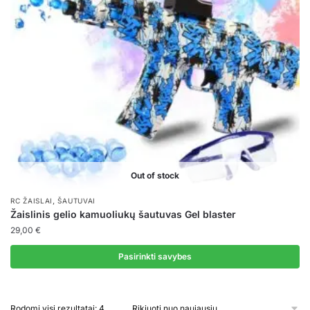
Out of stock
,
RC ŽAISLAI
ŠAUTUVAI
Žaislinis gelio kamuoliukų šautuvas Gel blaster
29,00
€
Pasirinkti savybes
This
product
Rūšiuojama
Rodomi visi rezultatai: 4