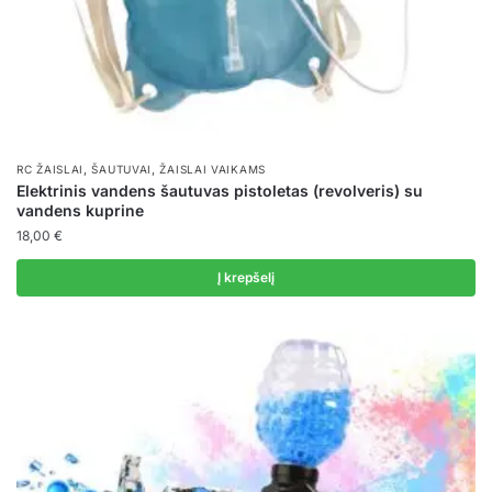
page
,
,
RC ŽAISLAI
ŠAUTUVAI
ŽAISLAI VAIKAMS
Elektrinis vandens šautuvas pistoletas (revolveris) su
vandens kuprine
18,00
€
Į krepšelį