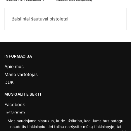
has
pagal
multiple
naujausią
variants.
žaisliniai šautuvai pistoletai
The
options
may
be
chosen
on
INFORMACIJA
the
Apie mus
product
Mano vartotojas
page
DUK
MUS GALITE SEKTI
Facebook
Instagram
Youtube
Mes naudojame slapukus, kurie užtikrina, kad Jums bus patogu
naudotis tinklalapiu. Jei toliau naršysite mūsų tinklalapyje, tai