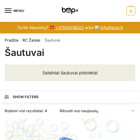
Skip
Skip
to
to
MENIU
0
navigation
content
Turite klausimų?
+37064118622
arba
info@bop.lt
Pradžia
RC Žaislai
Šautuvai
/
/
Šautuvai
žaisliniai šautuvai pistoletai
SHOW FILTERS
Rūšiuojama
Rodomi visi rezultatai: 4
pagal
naujausią