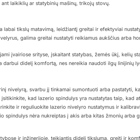
ant laikiklių ar statybinių mašinų, trikojų stovų.
ia labai tikslų matavimą, leidžiantį greitai ir efektyviai nustat
ivelyrus, galima greitai nustatyti reikiamus aukščius arba hor
jami įvairiose srityse, įskaitant statybas, žemės ūkį, kelių sta
ia darbui didelį komfortą, nes nereikia naudoti ilgų linijinių l
rinį nivelyrą, svarbu jį tinkamai sumontuoti arba pastatyti, k
 įsitikinkite, kad lazerio spindulys yra nustatytas taip, kad a
ikrinkite ir reguliuokite lazerio nivelyro nustatymus ir kalib
erio spindulys nėra nukreiptas į akis arba kitas žmonių arba 
ybose ir inžinerijoje, teikiantis didelį tikslumą, greitį ir komf