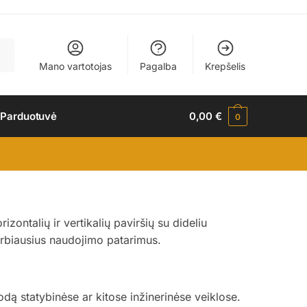
Mano vartotojas
Pagalba
Krepšelis
 Parduotuvė
0,00
€
0
izontalių ir vertikalių paviršių su dideliu
varbiausius naudojimo patarimus.
rodą statybinėse ar kitose inžinerinėse veiklose.