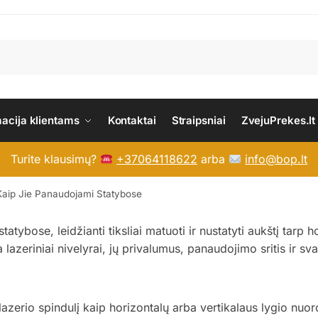
macija klientams
Kontaktai
Straipsniai
ZvejuPrekes.lt
Turite klausimų?
+37064118622
arba
info@bop.lt
r Kaip Jie Panaudojami Statybose
ybose, leidžianti tiksliai matuoti ir nustatyti aukštį tarp hor
 lazeriniai nivelyrai, jų privalumus, panaudojimo sritis ir s
a lazerio spindulį kaip horizontalų arba vertikalaus lygio nuo