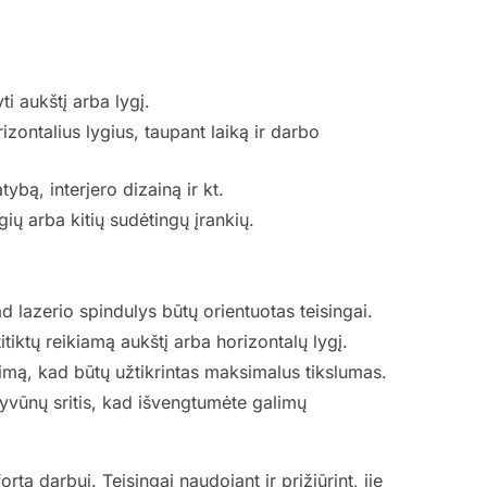
yti aukštį arba lygį.
izontalius lygius, taupant laiką ir darbo
tybą, interjero dizainą ir kt.
ygių arba kitių sudėtingų įrankių.
ad lazerio spindulys būtų orientuotas teisingai.
titiktų reikiamą aukštį arba horizontalų lygį.
ravimą, kad būtų užtikrintas maksimalus tikslumas.
gyvūnų sritis, kad išvengtumėte galimų
ortą darbui. Teisingai naudojant ir prižiūrint, jie