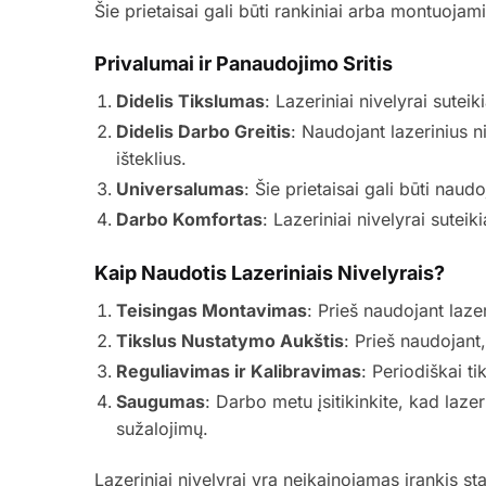
Šie prietaisai gali būti rankiniai arba montuojami 
Privalumai ir Panaudojimo Sritis
Didelis Tikslumas
: Lazeriniai nivelyrai suteik
Didelis Darbo Greitis
: Naudojant lazerinius n
išteklius.
Universalumas
: Šie prietaisai gali būti naudo
Darbo Komfortas
: Lazeriniai nivelyrai suteik
Kaip Naudotis Lazeriniais Nivelyrais?
Teisingas Montavimas
: Prieš naudojant laze
Tikslus Nustatymo Aukštis
: Prieš naudojant,
Reguliavimas ir Kalibravimas
: Periodiškai t
Saugumas
: Darbo metu įsitikinkite, kad laz
sužalojimų.
Lazeriniai nivelyrai yra neįkainojamas įrankis stat