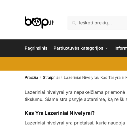
Skip
Skip
to
to
navigation
content
Ieškoti:
Ieškoti
Pagrindinis
Parduotuvės kategorijos
Infor
Pradžia
Straipniai
Lazeriniai Nivelyrai: Kas Tai yra i
/
/
Lazeriniai nivelyrai yra nepakeičiama priemonė stat
tikslumu. Šiame straipsnyje aptarsime, ką reiškia
Kas Yra Lazeriniai Nivelyrai?
Lazeriniai nivelyrai yra prietaisai, kurie naudoj