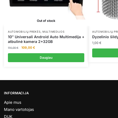
Out of stock
,
AUTOMOBILIŲ PREKĖS
MULTIMEDIJOS
AUTOMOBILIŲ PR
10″ Universali Android Auto Multimedija +
Dyzelinio šild
atbulinė kamera 2+32GB
1,00
€
Original
Current
109,00
€
114,00
€
price
price
was:
is:
Daugiau
114,00 €.
109,00 €.
INFORMACIJA
Apie mus
Mano vartotojas
DUK