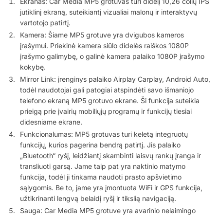
Ekranas: Car Media MP5 grotuvas turi didelį 10,26 colių IPS
jutiklinį ekraną, suteikiantį vizualiai malonų ir interaktyvų
vartotojo patirtį.
Kamera: Šiame MP5 grotuve yra dvigubos kameros
įrašymui. Priekinė kamera siūlo didelės raiškos 1080P
įrašymo galimybę, o galinė kamera palaiko 1080P įrašymo
kokybę.
Mirror Link: įrenginys palaiko Airplay Carplay, Android Auto,
todėl naudotojai gali patogiai atspindėti savo išmaniojo
telefono ekraną MP5 grotuvo ekrane. Ši funkcija suteikia
prieigą prie įvairių mobiliųjų programų ir funkcijų tiesiai
didesniame ekrane.
Funkcionalumas: MP5 grotuvas turi keletą integruotų
funkcijų, kurios pagerina bendrą patirtį. Jis palaiko
„Bluetooth“ ryšį, leidžiantį skambinti laisvų rankų įranga ir
transliuoti garsą. Jame taip pat yra naktinio matymo
funkcija, todėl ji tinkama naudoti prasto apšvietimo
sąlygomis. Be to, jame yra įmontuota WiFi ir GPS funkcija,
užtikrinanti lengvą belaidį ryšį ir tikslią navigaciją.
Sauga: Car Media MP5 grotuve yra avarinio nelaimingo