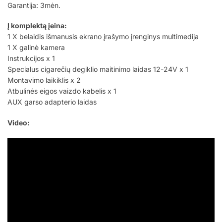
Garantija: 3mėn.
Į komplektą įeina:
1 X belaidis išmanusis ekrano įrašymo įrenginys multimedija
1 X galinė kamera
Instrukcijos x 1
Specialus cigarečių degiklio maitinimo laidas 12-24V x 1
Montavimo laikiklis x 2
Atbulinės eigos vaizdo kabelis x 1
AUX garso adapterio laidas
Video: