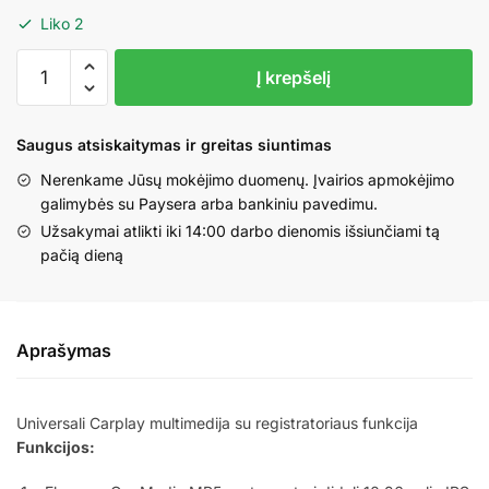
Liko 2
produkto
Į krepšelį
kiekis:
10
Colių
Saugus atsiskaitymas ir greitas siuntimas
universali
Nerenkame Jūsų mokėjimo duomenų. Įvairios apmokėjimo
Carplay
galimybės su Paysera arba bankiniu pavedimu.
multimedija
Užsakymai atlikti iki 14:00 darbo dienomis išsiunčiami tą
su
pačią dieną
registratoriaus
funkcija
Aprašymas
Universali Carplay multimedija su registratoriaus funkcija
Funkcijos: