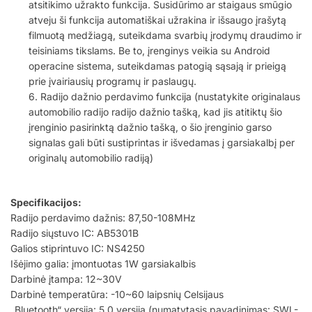
atsitikimo užrakto funkcija. Susidūrimo ar staigaus smūgio
atveju ši funkcija automatiškai užrakina ir išsaugo įrašytą
filmuotą medžiagą, suteikdama svarbių įrodymų draudimo ir
teisiniams tikslams. Be to, įrenginys veikia su Android
operacine sistema, suteikdamas patogią sąsają ir prieigą
prie įvairiausių programų ir paslaugų.
6. Radijo dažnio perdavimo funkcija (nustatykite originalaus
automobilio radijo radijo dažnio tašką, kad jis atitiktų šio
įrenginio pasirinktą dažnio tašką, o šio įrenginio garso
signalas gali būti sustiprintas ir išvedamas į garsiakalbį per
originalų automobilio radiją)
Specifikacijos:
Radijo perdavimo dažnis: 87,50-108MHz
Radijo siųstuvo IC: AB5301B
Galios stiprintuvo IC: NS4250
Išėjimo galia: įmontuotas 1W garsiakalbis
Darbinė įtampa: 12~30V
Darbinė temperatūra: -10~60 laipsnių Celsijaus
„Bluetooth“ versija: 5.0 versija (numatytasis pavadinimas: SWL-