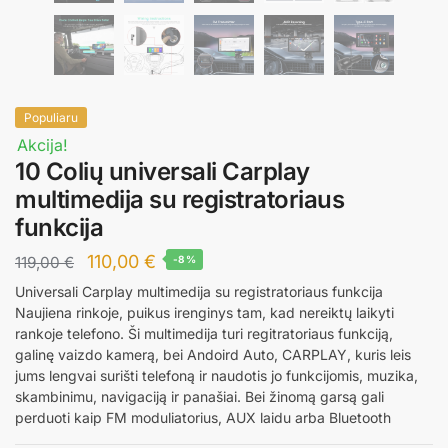
Populiaru
Akcija!
10 Colių universali Carplay
multimedija su registratoriaus
funkcija
Original
Current
110,00
€
119,00
€
-8%
price
price
Universali Carplay multimedija su registratoriaus funkcija
Naujiena rinkoje, puikus irenginys tam, kad nereiktų laikyti
was:
is:
rankoje telefono. Ši multimedija turi regitratoriaus funkciją,
119,00 €.
110,00 €.
galinę vaizdo kamerą, bei Andoird Auto, CARPLAY, kuris leis
jums lengvai surišti telefoną ir naudotis jo funkcijomis, muzika,
skambinimu, navigaciją ir panašiai. Bei žinomą garsą gali
perduoti kaip FM moduliatorius, AUX laidu arba Bluetooth