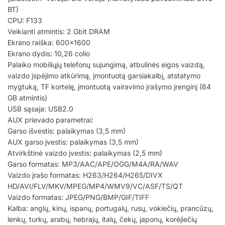
BT)
CPU: F133
Veikianti atmintis: 2 Gbit DRAM
Ekrano raiška: 600×1600
Ekrano dydis: 10,26 colio
Palaiko mobiliųjų telefonų sujungimą, atbulinės eigos vaizdą,
vaizdo įspėjimo atkūrimą, įmontuotą garsiakalbį, atstatymo
mygtuką, TF kortelę, įmontuotą vairavimo įrašymo įrenginį (64
GB atmintis)
USB sąsaja: USB2.0
AUX prievado parametrai:
Garso išvestis: palaikymas (3,5 mm)
AUX garso įvestis: palaikymas (3,5 mm)
Atvirkštinė vaizdo įvestis: palaikymas (2,5 mm)
Garso formatas: MP3/AAC/APE/OGG/M4A/RA/WAV
Vaizdo įrašo formatas: H263/H264/H265/DIVX
HD/AVI/FLV/MKV/MPEG/MP4/WMV9/VC/ASF/TS/QT
Vaizdo formatas: JPEG/PNG/BMP/GIF/TIFF
Kalba: anglų, kinų, ispanų, portugalų, rusų, vokiečių, prancūzų,
lenkų, turkų, arabų, hebrajų, italų, čekų, japonų, korėjiečių