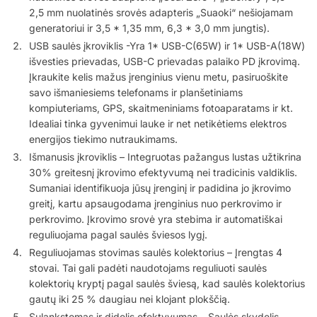
2,5 mm nuolatinės srovės adapteris „Suaoki“ nešiojamam
generatoriui ir 3,5 * 1,35 mm, 6,3 * 3,0 mm jungtis).
USB saulės įkroviklis -Yra 1* USB-C(65W) ir 1* USB-A(18W)
išvesties prievadas, USB-C prievadas palaiko PD įkrovimą.
Įkraukite kelis mažus įrenginius vienu metu, pasiruoškite
savo išmaniesiems telefonams ir planšetiniams
kompiuteriams, GPS, skaitmeniniams fotoaparatams ir kt.
Idealiai tinka gyvenimui lauke ir net netikėtiems elektros
energijos tiekimo nutraukimams.
Išmanusis įkroviklis – Integruotas pažangus lustas užtikrina
30% greitesnį įkrovimo efektyvumą nei tradicinis valdiklis.
Sumaniai identifikuoja jūsų įrenginį ir padidina jo įkrovimo
greitį, kartu apsaugodama įrenginius nuo perkrovimo ir
perkrovimo. Įkrovimo srovė yra stebima ir automatiškai
reguliuojama pagal saulės šviesos lygį.
Reguliuojamas stovimas saulės kolektorius – Įrengtas 4
stovai. Tai gali padėti naudotojams reguliuoti saulės
kolektorių kryptį pagal saulės šviesą, kad saulės kolektorius
gautų iki 25 % daugiau nei klojant plokščią.
Sulankstomas ir didelis efektyvumas – Saulės skydelis