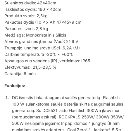
Sulenktos dydis: 42x40cm
Išskleistos dydis: 160 x 40cm
Produkto svoris: 2,5kg
Pakuotės dydis (I x P x A): 47x45x9 cm
Pakuotės svoris:2,8 kg
Medžiaga: Monokristalinis Silicis
Atviros grandinės įtampa (Voc): 21,6 V
Trumpojo jungimo srovė (ISc): 6,2A (M)
Darbinė temperatūra -20℃ ~ +60℃
Apsaugos nuo vandens (IP) įvertinimas: IP65
Efektyvumas: ‎ 21,5–23,5 %
Garantija: 6 mėn
Funkcijos:
DC išvestis tinka daugumai saulės generatorių- Flashfish
100 W sulankstoma saulės baterija skirta daugumai saulės
generatorių. Su DC5521 laidu Flashfish 300Wh įkrovimui
(parduodamas atskirai), ROCKPALS 250W/ 300W/ 350W/
500W nešiojama jėgainė; Ir papildomos 4 jungtys (8 mm
nuolatinės srovės adapteris „Goal Zero“ / „Jackery“, 5,5 *