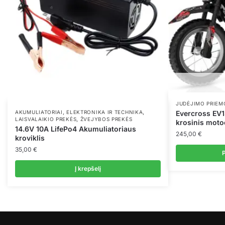
JUDĖJIMO PRIEM
,
,
Evercross EV1
AKUMULIATORIAI
ELEKTRONIKA IR TECHNIKA
,
LAISVALAIKIO PREKĖS
ŽVEJYBOS PREKĖS
krosinis moto
14.6V 10A LifePo4 Akumuliatoriaus
245,00
€
kroviklis
35,00
€
P
This
Į krepšelį
product
has
multiple
variants.