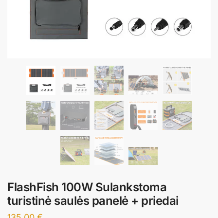
FlashFish 100W Sulankstoma
turistinė saulės panelė + priedai
135,00
€