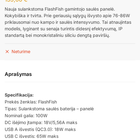
Nauja sulankstoma FlashFish gamintojo saulės panelė.
Kokybiška ir tvirta. Prie geriausių sąlygų išvysto apie 76-86W
priklausomai nuo kampo ir saulės intensyvumo. Tai atnaujintas
modelis, lyginant su senaja turintis didesnį efektyvumą, IP
standartą bei monokristaliniu siliciu dengtą paviršių.
Neturime
Aprašymas
Specifikacija:
Prekės ženklas: FlashFish
Tipas: Sulankstoma saulės baterija – panelė
Nominali galia: 100W
DC išėjimo įtampa: 18V/5,56A maks
USB A išvestis (QC3.0): 18W maks
USB C išvestis: 65W maks