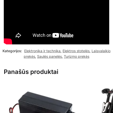
Kategorijos:
Elektronika ir technika
,
Elektros stotelės
,
Laisvalaikio
prekės
,
Saulės panelės
,
Turizmo prekės
Panašūs produktai