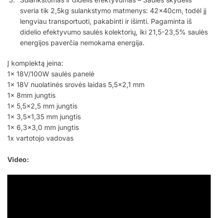
sveria tik 2,5kg sulankstymo matmenys: 42x40cm, todėl jį
lengviau transportuoti, pakabinti ir išimti. Pagaminta iš
didelio efektyvumo saulės kolektorių, iki 21,5-23,5% saulės
energijos paverčia nemokama energija.
Į komplektą įeina:
1x 18V/100W saulės panelė
1x 18V nuolatinės srovės laidas 5,5×2,1 mm
1x 8mm jungtis
1x 5,5×2,5 mm jungtis
1x 3,5×1,35 mm jungtis
1x 6,3×3,0 mm jungtis
1x vartotojo vadovas
Video: