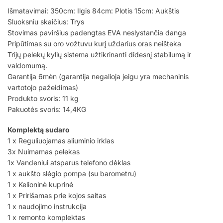
Išmatavimai: 350cm: Ilgis 84cm: Plotis 15cm: Aukštis
Sluoksniu skaičius: Trys
Stovimas paviršius padengtas EVA neslystančia danga
Pripūtimas su oro vožtuvu kurį uždarius oras neišteka
Trijų pelekų kylių sistema užtikrinanti didesnį stabilumą ir
valdomumą.
Garantija 6mėn (garantija negalioja jeigu yra mechaninis
vartotojo pažeidimas)
Produkto svoris: 11 kg
Pakuotės svoris: 14,4KG
Komplektą sudaro
1 x Reguliuojamas aliuminio irklas
3x Nuimamas pelekas
1x Vandeniui atsparus telefono dėklas
1 x aukšto slėgio pompa (su barometru)
1 x Kelioninė kuprinė
1 x Pririšamas prie kojos saitas
1 x naudojimo instrukcija
1 x remonto komplektas