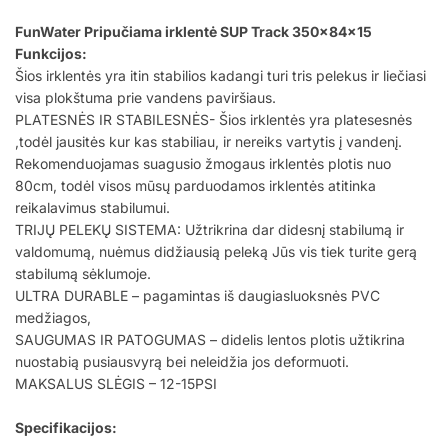
FunWater Pripučiama irklentė SUP Track 350x84x15
Funkcijos:
Šios irklentės yra itin stabilios kadangi turi tris pelekus ir liečiasi
visa plokštuma prie vandens paviršiaus.
PLATESNĖS IR STABILESNĖS- Šios irklentės yra platesesnės
,todėl jausitės kur kas stabiliau, ir nereiks vartytis į vandenį.
Rekomenduojamas suagusio žmogaus irklentės plotis nuo
80cm, todėl visos mūsų parduodamos irklentės atitinka
reikalavimus stabilumui.
TRIJŲ PELEKŲ SISTEMA: Užtrikrina dar didesnį stabilumą ir
valdomumą, nuėmus didžiausią peleką Jūs vis tiek turite gerą
stabilumą sėklumoje.
ULTRA DURABLE – pagamintas iš daugiasluoksnės PVC
medžiagos,
SAUGUMAS IR PATOGUMAS – didelis lentos plotis užtikrina
nuostabią pusiausvyrą bei neleidžia jos deformuoti.
MAKSALUS SLĖGIS – 12-15PSI
Specifikacijos: