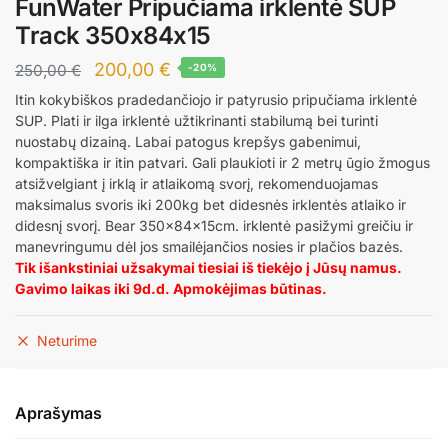
FunWater Pripučiama irklentė SUP
Track 350x84x15
Original
Current
200,00
€
250,00
€
-20%
price
price
Itin kokybiškos pradedančiojo ir patyrusio pripučiama irklentė
SUP. Plati ir ilga irklentė užtikrinanti stabilumą bei turinti
was:
is:
nuostabų dizainą. Labai patogus krepšys gabenimui,
250,00 €.
200,00 €.
kompaktiška ir itin patvari. Gali plaukioti ir 2 metrų ūgio žmogus
atsižvelgiant į irklą ir atlaikomą svorį, rekomenduojamas
maksimalus svoris iki 200kg bet didesnės irklentės atlaiko ir
didesnį svorį. Bear 350x84x15cm. irklentė pasižymi greičiu ir
manevringumu dėl jos smailėjančios nosies ir plačios bazės.
Tik išankstiniai užsakymai tiesiai iš tiekėjo į Jūsų namus.
Gavimo laikas iki 9d.d. Apmokėjimas būtinas.
Neturime
Aprašymas