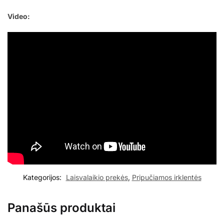
Video:
Kategorijos:
Laisvalaikio prekės
,
Pripučiamos irklentės
Panašūs produktai