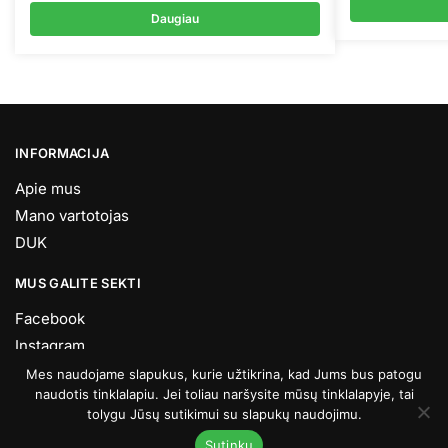
was:
Daugiau
259,00 
INFORMACIJA
Apie mus
Mano vartotojas
DUK
MUS GALITE SEKTI
Facebook
Instagram
Youtube
Mes naudojame slapukus, kurie užtikrina, kad Jums bus patogu
naudotis tinklalapiu. Jei toliau naršysite mūsų tinklalapyje, tai
Visos teisės saugomos © Bop.LT 2026
tolygu Jūsų sutikimui su slapukų naudojimu.
Sutinku