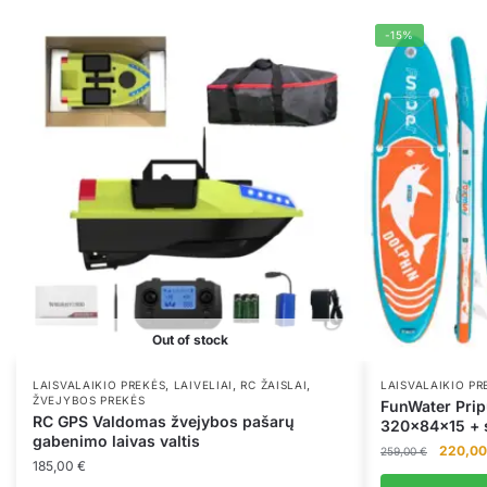
-15%
Out of stock
,
,
,
LAISVALAIKIO PREKĖS
LAIVELIAI
RC ŽAISLAI
LAISVALAIKIO PR
ŽVEJYBOS PREKĖS
FunWater Prip
RC GPS Valdomas žvejybos pašarų
320x84x15 + s
gabenimo laivas valtis
Original
220,0
259,00
€
185,00
€
price