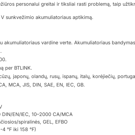
iūros personalui greitai ir tiksliai rasti problemą, taip užti
 V sunkvežimio akumuliatoriaus aptikimą.
nti su akumuliatoriaus vardine verte. Akumuliatoriaus band
.
00.
mą per BTLINK.
ūzų, japonų, olandų, rusų, ispanų, italų, korėjiečių, portuga
, CA, MCA, JIS, DIN, SAE, EN, IEC, GB.
V
0 DIN/EN/IEC, 10–2000 CA/MCA
ščiosios/spiralinės, GEL, EFBO
4 °F iki 158 °F)