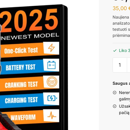
35,00
Naujiena
analizato
testuoti 
priėmimas 
Liko 
produkt
kiekis:
KONNW
KW341
Saugus a
Akumuli
Neren
baterijų
galim
testeris
Užsak
analizat
pačią
6V,
12V,