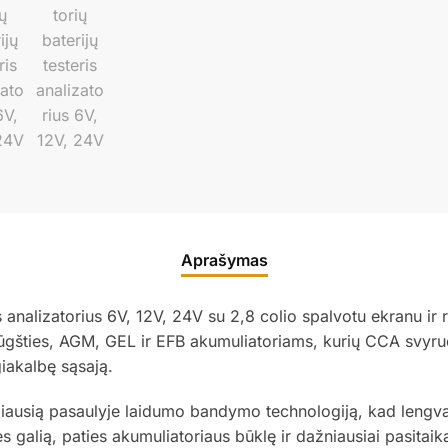
Aprašymas
nalizatorius 6V, 12V, 24V su 2,8 colio spalvotu ekranu ir re
rūgšties, AGM, GEL ir EFB akumuliatoriams, kurių CCA svyruo
giakalbę sąsają.
usią pasaulyje laidumo bandymo technologiją, kad lengvai, g
galią, paties akumuliatoriaus būklę ir dažniausiai pasitai