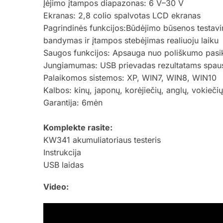
Įėjimo įtampos diapazonas: 6 V–30 V
Ekranas: 2,8 colio spalvotas LCD ekranas
Pagrindinės funkcijos:Būdėjimo būsenos testavim
bandymas ir įtampos stebėjimas realiuoju laiku
Saugos funkcijos: Apsauga nuo poliškumo pasike
Jungiamumas: USB prievadas rezultatams spaus
Palaikomos sistemos: XP, WIN7, WIN8, WIN10
Kalbos: kinų, japonų, korėjiečių, anglų, vokiečių
Garantija: 6mėn
Komplekte rasite:
KW341 akumuliatoriaus testeris
Instrukcija
USB laidas
Video: