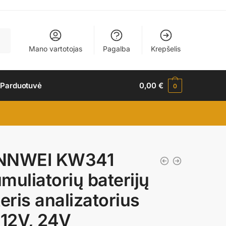
Mano vartotojas
Pagalba
Krepšelis
 Parduotuvė
0,00
€
0
NNWEI KW341
muliatorių baterijų
teris analizatorius
 12V, 24V