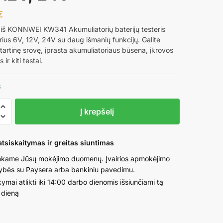
€
 iš KONNWEI KW341 Akumuliatorių baterijų testeris
rius 6V, 12V, 24V su daug išmanių funkcijų. Galite
startinę srovę, įprasta akumuliatoriaus būsena, įkrovos
ir kiti testai.
3
o
Į krepšelį
EI
tsiskaitymas ir greitas siuntimas
atorių
kame Jūsų mokėjimo duomenų. Įvairios apmokėjimo
ybės su Paysera arba bankiniu pavedimu.
ymai atlikti iki 14:00 darbo dienomis išsiunčiami tą
orius
 dieną