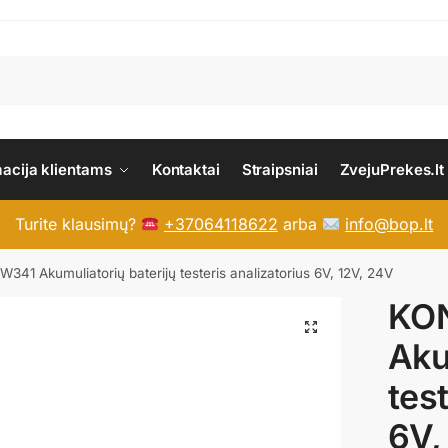
macija klientams
Kontaktai
Straipsniai
ZvejuPrekes.lt
Turite klausimų?
+37064118622
arba
info@bop.lt
41 Akumuliatorių baterijų testeris analizatorius 6V, 12V, 24V
KO
Aku
tes
6V,