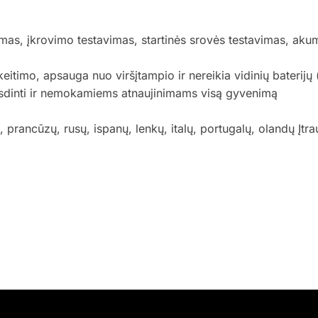
as, įkrovimo testavimas, startinės srovės testavimas, akumu
itimo, apsauga nuo viršįtampio ir nereikia vidinių baterijų
dinti ir nemokamiems atnaujinimams visą gyvenimą
, prancūzų, rusų, ispanų, lenkų, italų, portugalų, olandų Įtra