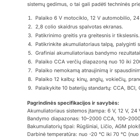
sistemų gedimus, o tai gali padėti techninės priež
Palaiko 6 V motociklo, 12 V automobilio, 24
2,8 colio skaidrus spalvotas ekranas.
Patikrinimo greitis yra greitesnis ir tikslesnis.
Patikrinkite akumuliatoriaus talpą, palygi
Grafiniai akumuliatoriaus bandymo rezultatai
Palaiko CCA verčių diapazoną nuo 10 iki 20
Palaiko nemokamą atnaujinimą ir spausdini
Palaiko 12 kalbų: kinų, anglų, vokiečių, pranc
Palaikykite 10 baterijų standartų: CCA, BCI
Pagrindinės specifikacijos ir savybės:
Akumuliatoriaus sistemos įtampa: 6 V, 12 V, 24 
Bandymo diapazonas: 10–2000 CCA, 100–200
Bakumuliatorių tipai: Rūgšiniai, Ličio, AGM plok
Darbinė temperatūra: nuo -20 °C iki 70 °C (nuo -