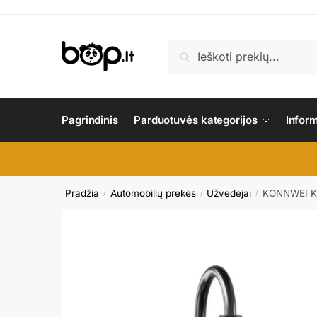
Skip
Skip
to
to
navigation
content
Ieškoti:
Ieškoti
Pagrindinis
Parduotuvės kategorijos
Infor
Pradžia
Automobilių prekės
Užvedėjai
KONNWEI KW3
/
/
/