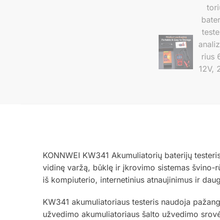
KONNWEI KW341 Akumuliatorių baterijų testeris a
vidinę varžą, būklę ir įkrovimo sistemas švino-
iš kompiuterio, internetinius atnaujinimus ir dau
KW341 akumuliatoriaus testeris naudoja pažangia
užvedimo akumuliatoriaus šalto užvedimo srovės 