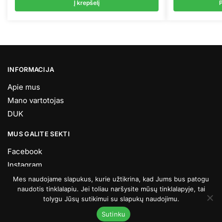
Į krepšelį
P
This
product
has
multiple
variants.
INFORMACIJA
The
Apie mus
options
Mano vartotojas
may
be
DUK
chosen
MUS GALITE SEKTI
on
the
Facebook
product
Instagram
page
Youtube
Mes naudojame slapukus, kurie užtikrina, kad Jums bus patogu
naudotis tinklalapiu. Jei toliau naršysite mūsų tinklalapyje, tai
Visos teisės saugomos © Bop.LT 2026
tolygu Jūsų sutikimui su slapukų naudojimu.
Sutinku