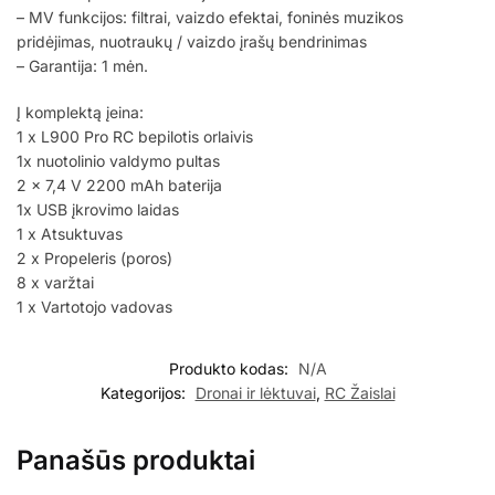
– MV funkcijos: filtrai, vaizdo efektai, foninės muzikos
pridėjimas, nuotraukų / vaizdo įrašų bendrinimas
– Garantija: 1 mėn.
Į komplektą įeina:
1 x L900 Pro RC bepilotis orlaivis
1x nuotolinio valdymo pultas
2 x 7,4 V 2200 mAh baterija
1x USB įkrovimo laidas
1 x Atsuktuvas
2 x Propeleris (poros)
8 x varžtai
1 x Vartotojo vadovas
Produkto kodas:
N/A
Kategorijos:
Dronai ir lėktuvai
,
RC Žaislai
Panašūs produktai