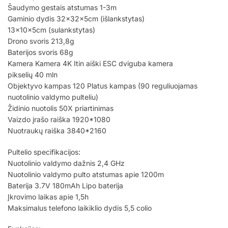
Šaudymo gestais atstumas 1-3m
Gaminio dydis 32x32x5cm (išlankstytas)
13x10x5cm (sulankstytas)
Drono svoris 213,8g
Baterijos svoris 68g
Kamera Kamera 4K Itin aiški ESC dviguba kamera
pikselių 40 mln
Objektyvo kampas 120 Platus kampas (90 reguliuojamas
nuotolinio valdymo pulteliu)
Židinio nuotolis 50X priartinimas
Vaizdo įrašo raiška 1920*1080
Nuotraukų raiška 3840*2160
Pultelio specifikacijos:
Nuotolinio valdymo dažnis 2,4 GHz
Nuotolinio valdymo pulto atstumas apie 1200m
Baterija 3.7V 180mAh Lipo baterija
Įkrovimo laikas apie 1,5h
Maksimalus telefono laikiklio dydis 5,5 colio