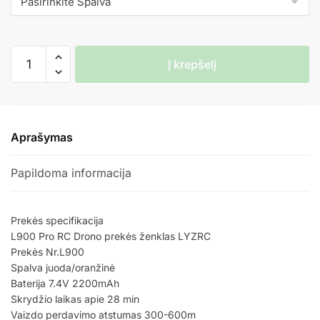
produkto
Į krepšelį
kiekis:
L900
Pro
Dronas
Aprašymas
GPS
2x
Papildoma informacija
Kameros
2x
Baterijos
Prekės specifikacija
L900 Pro RC Drono prekės ženklas LYZRC
Prekės Nr.L900
Spalva juoda/oranžinė
Baterija 7.4V 2200mAh
Skrydžio laikas apie 28 min
Vaizdo perdavimo atstumas 300-600m