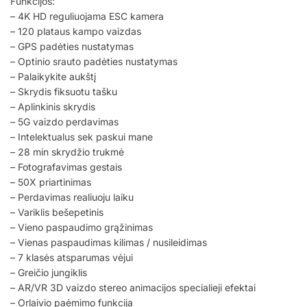
Funkcijos:
– 4K HD reguliuojama ESC kamera
– 120 plataus kampo vaizdas
– GPS padėties nustatymas
– Optinio srauto padėties nustatymas
– Palaikykite aukštį
– Skrydis fiksuotu tašku
– Aplinkinis skrydis
– 5G vaizdo perdavimas
– Intelektualus sek paskui mane
– 28 min skrydžio trukmė
– Fotografavimas gestais
– 50X priartinimas
– Perdavimas realiuoju laiku
– Variklis bešepetinis
– Vieno paspaudimo grąžinimas
– Vienas paspaudimas kilimas / nusileidimas
– 7 klasės atsparumas vėjui
– Greičio jungiklis
– AR/VR 3D vaizdo stereo animacijos specialieji efektai
– Orlaivio paėmimo funkcija