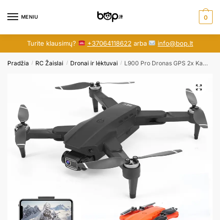
Skip
Skip
to
to
MENIU
0
navigation
content
Turite klausimų?
+37064118622
arba
info@bop.lt
Pradžia
RC Žaislai
Dronai ir lėktuvai
L900 Pro Dronas GPS 2x Kameros 2x Baterijos
/
/
/