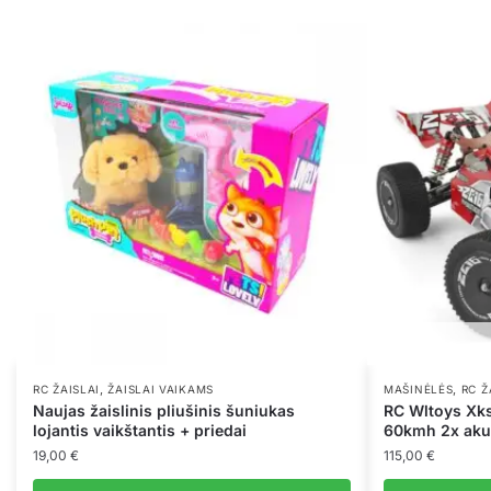
,
,
RC ŽAISLAI
ŽAISLAI VAIKAMS
MAŠINĖLĖS
RC Ž
Naujas žaislinis pliušinis šuniukas
RC Wltoys Xks
lojantis vaikštantis + priedai
60kmh 2x akum
19,00
€
115,00
€