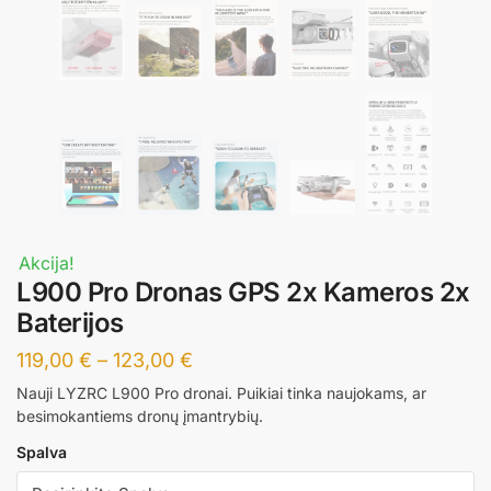
Akcija!
L900 Pro Dronas GPS 2x Kameros 2x
Baterijos
Price
119,00
€
–
123,00
€
range:
Nauji LYZRC L900 Pro dronai. Puikiai tinka naujokams, ar
besimokantiems dronų įmantrybių.
119,00 €
Spalva
through
123,00 €