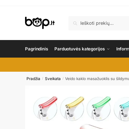
Skip
Skip
to
to
navigation
content
Ieškoti:
Ieškoti
Pagrindinis
Parduotuvės kategorijos
Infor
Pradžia
Sveikata
Veido kaklo masažuoklis su šildymu 
/
/