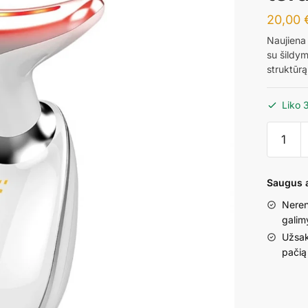
20,00
Naujiena 
su šildym
struktūrą
Liko 
produkt
kiekis:
Veido
kaklo
Saugus a
masažuo
Neren
su
galim
šildymu
Užsak
ir
pačią
šviesos
terapija