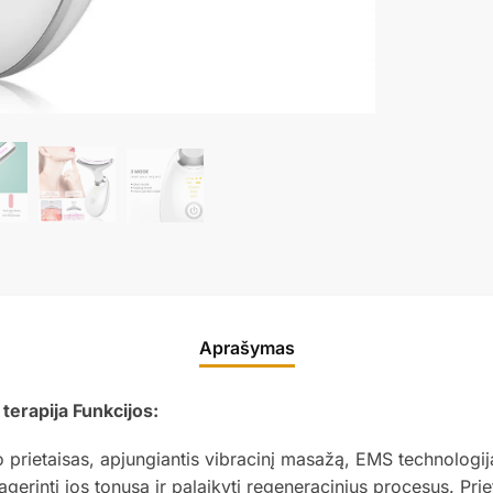
Aprašymas
terapija Funkcijos:
prietaisas, apjungiantis vibracinį masažą, EMS technologiją,
rinti jos tonusą ir palaikyti regeneracinius procesus. Priet