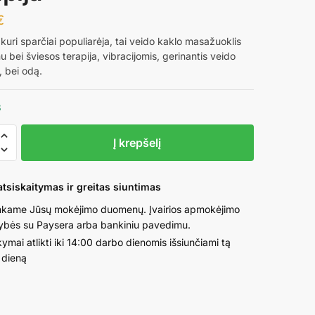
€
kuri sparčiai populiarėja, tai veido kaklo masažuoklis
u bei šviesos terapija, vibracijomis, gerinantis veido
, bei odą.
3
o
Į krepšelį
tsiskaitymas ir greitas siuntimas
klis
kame Jūsų mokėjimo duomenų. Įvairios apmokėjimo
ybės su Paysera arba bankiniu pavedimu.
ymai atlikti iki 14:00 darbo dienomis išsiunčiami tą
 dieną