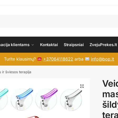
macija klientams
Kontaktai
Straipsniai
ZvejuPrekes.lt
Turite klausimų?
+37064118622
arba
info@bop.lt
ir šviesos terapija
Vei
mas
šil
ter