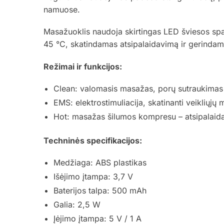
namuose.
Masažuoklis naudoja skirtingas LED šviesos spa
45 °C, skatindamas atsipalaidavimą ir gerindam
Režimai ir funkcijos:
Clean: valomasis masažas, porų sutraukimas 
EMS: elektrostimuliacija, skatinanti veikliųjų
Hot: masažas šilumos kompresu – atsipalaida
Techninės specifikacijos:
Medžiaga: ABS plastikas
Išėjimo įtampa: 3,7 V
Baterijos talpa: 500 mAh
Galia: 2,5 W
Įėjimo įtampa: 5 V / 1 A