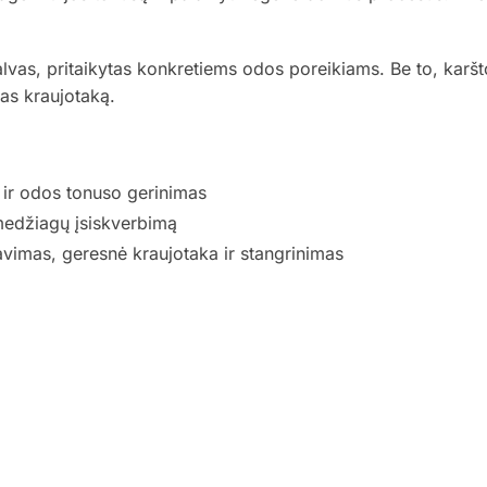
lvas, pritaikytas konkretiems odos poreikiams. Be to, karšt
as kraujotaką.
ir odos tonuso gerinimas
 medžiagų įsiskverbimą
vimas, geresnė kraujotaka ir stangrinimas