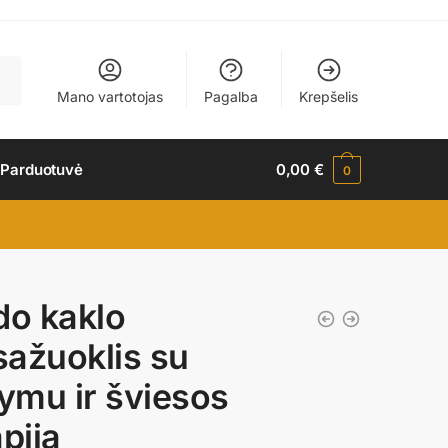
Mano vartotojas
Pagalba
Krepšelis
 Parduotuvė
0,00
€
0
do kaklo
ažuoklis su
dymu ir šviesos
apija