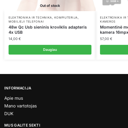
Out of stock
,
,
ELEKTRONIKA IR TECHNIKA
KOMPIUTERIJA
ELEKTRONIKA IR
MOBILIEJI TELEFONAI
KAMEROS
48w Qc Usb sieninis kroviklis adapteris
Momentinė me
4x USB
kamera 16mp
14,00
€
57,00
€
Daugiau
INFORMACIJA
Apie mus
Mano vartotojas
DUK
MUS GALITE SEKTI