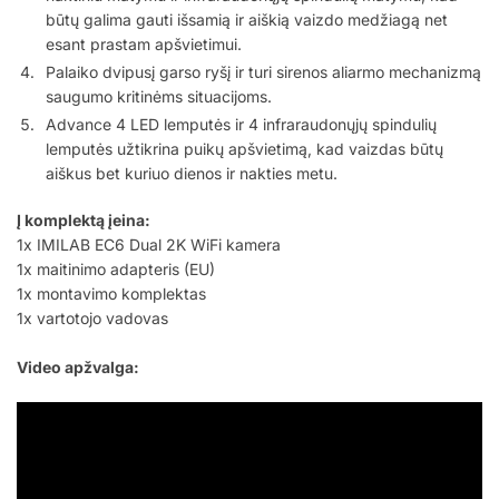
būtų galima gauti išsamią ir aiškią vaizdo medžiagą net
esant prastam apšvietimui.
Palaiko dvipusį garso ryšį ir turi sirenos aliarmo mechanizmą
saugumo kritinėms situacijoms.
Advance 4 LED lemputės ir 4 infraraudonųjų spindulių
lemputės užtikrina puikų apšvietimą, kad vaizdas būtų
aiškus bet kuriuo dienos ir nakties metu.
Į komplektą įeina:
1x IMILAB EC6 Dual 2K WiFi kamera
1x maitinimo adapteris (EU)
1x montavimo komplektas
1x vartotojo vadovas
Video apžvalga: