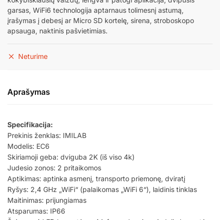
garsas, WiFi6 technologija aptarnaus tolimesnį astumą,
įrašymas į debesį ar Micro SD kortelę, sirena, stroboskopo
apsauga, naktinis pašvietimias.
Neturime
Aprašymas
Specifikacija:
Prekinis ženklas: IMILAB
Modelis: EC6
Skiriamoji geba: dviguba 2K (iš viso 4k)
Judesio zonos: 2 pritaikomos
Aptikimas: aptinka asmenį, transporto priemonę, dviratį
Ryšys: 2,4 GHz „WiFi“ (palaikomas „WiFi 6“), laidinis tinklas
Maitinimas: prijungiamas
Atsparumas: IP66