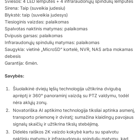
Šviesos: 4 LED lemputės + 4 infraraudonųjų spindulių lemputės
Sirena: Taip (suveikia judesiu)
Blykstė: taip (suveikia judesys)
Tiesioginis vaizdas: palaikomas
Spalvotas naktinis matymas: palaikomas
Dvipusis garsas: palaikomas
Infraraudonųjų spindulių matymas: palaikomas
Saugykla: vietinė „MicroSD“ kortelė, NVR, NAS arba mokamas
debesis
Garantija: 6mėn.
Savybės:
Šiuolaikinė dviejų lęšių technologija užtikrina dvigubą
aprėptį ir 360° panoraminį vaizdą su PTZ valdymu, todėl
nėra aklųjų zonų.
Novatoriška AI aptikimo technologija tiksliai aptinka asmenį,
transporto priemonę ir dviratį; sumažina klaidingų pavojaus
signalų skaičių ir užtikrina tikslų stebėjimą.
Didelės raiškos 2K vaizdo kokybė kartu su spalvotu
naktiniu matymu ir infraraudonųjų spindulių matymu, kad