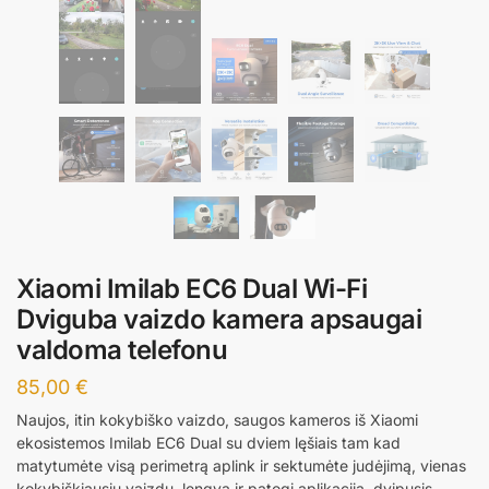
Xiaomi Imilab EC6 Dual Wi-Fi
Dviguba vaizdo kamera apsaugai
valdoma telefonu
85,00
€
Naujos, itin kokybiško vaizdo, saugos kameros iš Xiaomi
ekosistemos Imilab EC6 Dual su dviem lęšiais tam kad
matytumėte visą perimetrą aplink ir sektumėte judėjimą, vienas
kokybiškiausių vaizdų, lengva ir patogi aplikacija, dvipusis