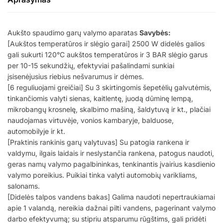
Aukšto spaudimo garų valymo aparatas
Savybės:
[Aukštos temperatūros ir slėgio garai] 2500 W didelės galios
gali sukurti 120°C aukštos temperatūros ir 3 BAR slėgio garus
per 10-15 sekundžių, efektyviai pašalindami sunkiai
įsisenėjusius riebius nešvarumus ir dėmes.
[6 reguliuojami greičiai] Su 3 skirtingomis šepetėlių galvutėmis,
tinkančiomis valyti sienas, kaitlentę, juodą dūminę lempą,
mikrobangų krosnelę, skalbimo mašiną, šaldytuvą ir kt., plačiai
naudojamas virtuvėje, vonios kambaryje, balduose,
automobilyje ir kt.
[Praktinis rankinis garų valytuvas] Su patogia rankena ir
valdymu, ilgais laidais ir neslystančia rankena, patogus naudoti,
geras namų valymo pagalbininkas, tenkinantis įvairius kasdienio
valymo poreikius. Puikiai tinka valyti automobių varikliams,
salonams.
[Didelės talpos vandens bakas] Galima naudoti nepertraukiamai
apie 1 valandą, nereikia dažnai pilti vandens, pagerinant valymo
darbo efektyvumą; su stipriu atsparumu rūgštims, gali pridėti