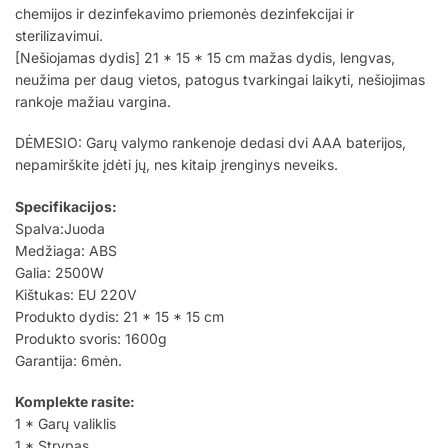
chemijos ir dezinfekavimo priemonės dezinfekcijai ir
sterilizavimui.
[Nešiojamas dydis] 21 * 15 * 15 cm mažas dydis, lengvas,
neužima per daug vietos, patogus tvarkingai laikyti, nešiojimas
rankoje mažiau vargina.
DĖMESIO: Garų valymo rankenoje dedasi dvi AAA baterijos,
nepamirškite įdėti jų, nes kitaip įrenginys neveiks.
Specifikacijos:
Spalva:Juoda
Medžiaga: ABS
Galia: 2500W
Kištukas: EU 220V
Produkto dydis: 21 * 15 * 15 cm
Produkto svoris: 1600g
Garantija: 6mėn.
Komplekte rasite:
1 * Garų valiklis
1 * Strypas