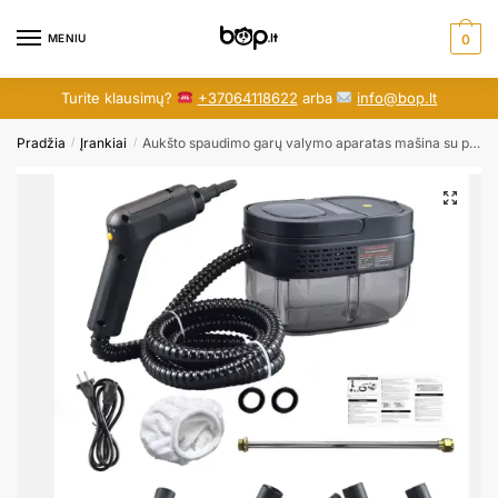
Skip
Skip
to
to
MENIU
0
navigation
content
Turite klausimų?
+37064118622
arba
info@bop.lt
Pradžia
Įrankiai
Aukšto spaudimo garų valymo aparatas mašina su priedais
/
/