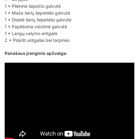
1 * Plieninė šepečio galvutė
1 * Maža šerių šepetėlio galvutė
1 * Didelė šerių šepetėlio galvutė
1 * Papildoma vidutinė galvutė
1 * Langų valymo antgalis
2 * Plokšti antgaliai bei tarpinės
Panašaus įrenginio apžvalga: