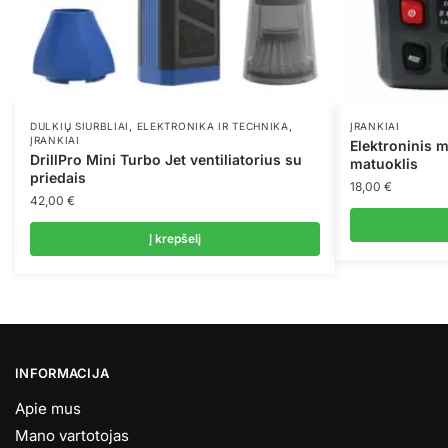
,
,
DULKIŲ SIURBLIAI
ELEKTRONIKA IR TECHNIKA
ĮRANKIAI
ĮRANKIAI
Elektroninis
DrillPro Mini Turbo Jet ventiliatorius su
matuoklis
priedais
18,00
€
42,00
€
Į krepšelį
INFORMACIJA
Apie mus
Mano vartotojas