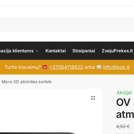
macija klientams
Kontaktai
Straipsniai
ZvejuPrekes.lt
Turite klausimų?
+37064118622
arba
info@bop.lt
Micro SD atminties kortelė
Akcija!
OV 
atm
4,50
€