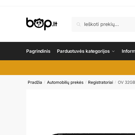
Skip
Skip
to
to
navigation
content
Ieškoti:
Ieškoti
Pagrindinis
Parduotuvės kategorijos
Infor
Pradžia
Automobilių prekės
Registratoriai
OV 32GB 
/
/
/