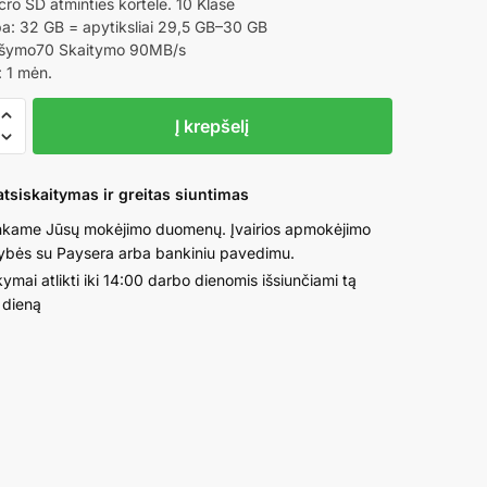
price
price
ro SD atminties kortelė. 10 Klasė
lpa: 32 GB = apytiksliai 29,5 GB–30 GB
was:
is:
ašymo70 Skaitymo 90MB/s
4,50 €.
3,90 €.
: 1 mėn.
o
Į krepšelį
tsiskaitymas ir greitas siuntimas
kame Jūsų mokėjimo duomenų. Įvairios apmokėjimo
ybės su Paysera arba bankiniu pavedimu.
s
ymai atlikti iki 14:00 darbo dienomis išsiunčiami tą
 dieną