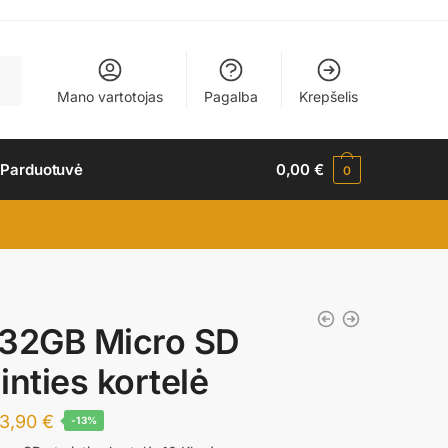
Mano vartotojas
Pagalba
Krepšelis
 Parduotuvė
0,00
€
0
32GB Micro SD
inties kortelė
Original
Current
3,90
€
-13%