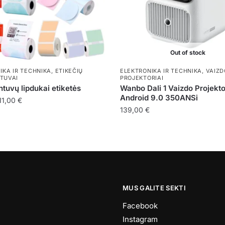
Out of stock
IKA IR TECHNIKA
,
ETIKEČIŲ
ELEKTRONIKA IR TECHNIKA
,
VAIZD
TUVAI
PROJEKTORIAI
tuvų lipdukai etiketės
Wanbo Dali 1 Vaizdo Projekto
Android 9.0 350ANSi
Price
11,00
€
139,00
€
range:
8,50 €
through
11,00 €
.
MUS GALITE SEKTI
Facebook
Instagram