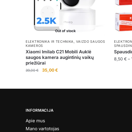
Out of stock
ELEKTRONIKA IR TECHNIKA
,
VAIZDO SAUGOS
ELEKTRON
KAMEROS
SPAUSDIN
Xiaomi Imilab C21 Mobili Auklė
Spausdin
saugos kamera augintinių vaikų
8,50
€
–
priežiūrai
This
Original
Current
35,00
€
39,00
€
product
price
price
was:
is:
has
39,00 €.
35,00 €.
multiple
variants
The
INFORMACIJA
options
may
Apie mus
be
Mano vartotojas