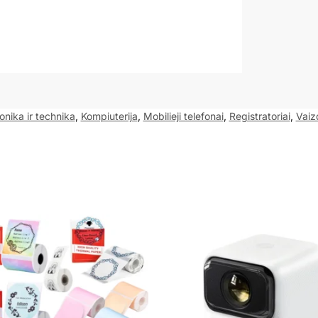
onika ir technika
,
Kompiuterija
,
Mobilieji telefonai
,
Registratoriai
,
Vaiz