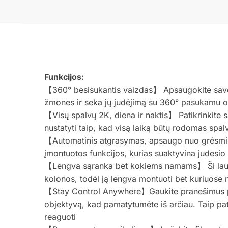
Funkcijos:
【360° besisukantis vaizdas】 Apsaugokite savo
žmones ir seka jų judėjimą su 360° pasukamu o
【Visų spalvų 2K, diena ir naktis】 Patikrinkite 
nustatyti taip, kad visą laiką būtų rodomas spa
【Automatinis atgrasymas, apsaugo nuo grėsmių】
įmontuotos funkcijos, kurias suaktyvina judesi
【Lengva sąranka bet kokiems namams】 Ši lauko ka
kolonos, todėl ją lengva montuoti bet kuriuose
【Stay Control Anywhere】Gaukite pranešimus per
objektyvą, kad pamatytumėte iš arčiau. Taip pat 
reaguoti