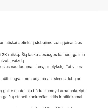
atiškai aptinka į stebėjimo zoną įeinančius
ami 2K raišką. Šią lauko apsaugos kamerą galima
palvotą vaizdą
sius naudodama sireną ar blykstę. Tai visos
 būti lengvai montuojama ant sienos, lubų ar
alite nuotoliniu būdu stumdyti arba pakreipti
alėtų stebėti konkrečias sritis ir atitinkamai