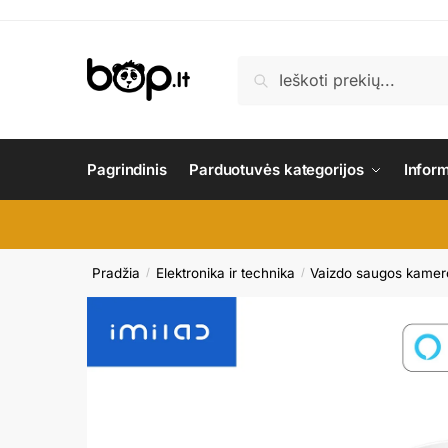
Skip
Skip
to
to
navigation
content
Ieškoti:
Ieškoti
Pagrindinis
Parduotuvės kategorijos
Infor
Pradžia
Elektronika ir technika
Vaizdo saugos kamer
/
/