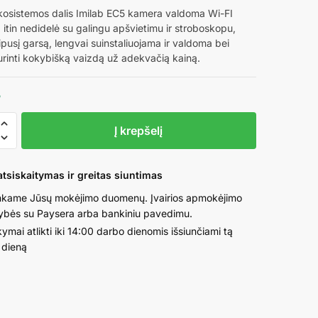
kosistemos dalis Imilab EC5 kamera valdoma Wi-FI
 itin nedidelė su galingu apšvietimu ir stroboskopu,
vipusį garsą, lengvai suinstaliuojama ir valdoma bei
urinti kokybišką vaizdą už adekvačią kainą.
5
o
Į krepšelį
tsiskaitymas ir greitas siuntimas
kame Jūsų mokėjimo duomenų. Įvairios apmokėjimo
ybės su Paysera arba bankiniu pavedimu.
ymai atlikti iki 14:00 darbo dienomis išsiunčiami tą
a
 dieną