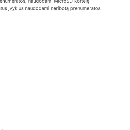
prenumeratos, naudodami MicroSD kortelę
vintus įvykius naudodami neribotą prenumeratos