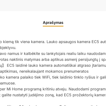
Aprašymas
 kiemą tik viena kamera. Lauko apsaugos kamera EC5 autom
bjektyvu.
savo namus ir kalbėkite su lankytojais realiu laiku naudod
lvotas naktinis matymas arba aptikus asmenį persijungtų į s
 EC5 laidinė lauko kamera automatiškai atgraso įtariamuo
o aptikimas, nereikalaujant mokamos prenumeratos
mera palaiko tiek WiFi, tiek laidinio tinklo ryšius ir gali
 namuose.
 Mi Home programą kritiniu atveju. Naudodami programą g
galite nustatyti judėjimo zoną, kad EC5 prožektorių kamera g