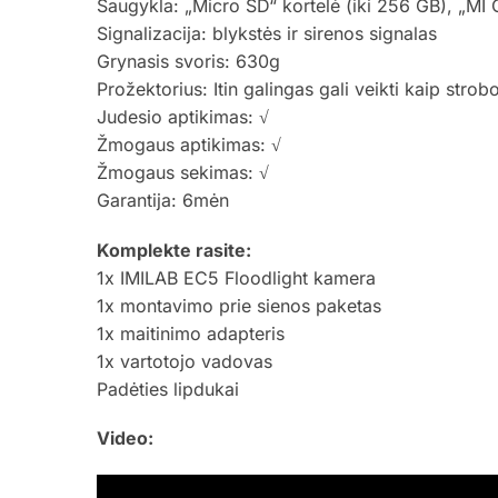
Saugykla: „Micro SD“ kortelė (iki 256 GB), „MI
Signalizacija: blykstės ir sirenos signalas
Grynasis svoris: 630g
Prožektorius: Itin galingas gali veikti kaip stro
Judesio aptikimas: √
Žmogaus aptikimas: √
Žmogaus sekimas: √
Garantija: 6mėn
Komplekte rasite:
1x IMILAB EC5 Floodlight kamera
1x montavimo prie sienos paketas
1x maitinimo adapteris
1x vartotojo vadovas
Padėties lipdukai
Video: