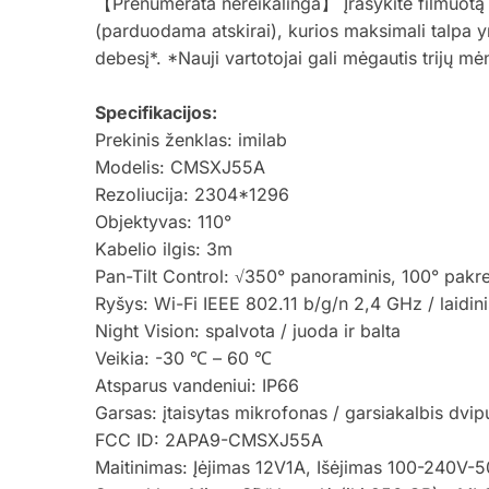
【Prenumerata nereikalinga】 Įrašykite filmuotą
(parduodama atskirai), kurios maksimali talpa y
debesį*. *Nauji vartotojai gali mėgautis trijų
Specifikacijos:
Prekinis ženklas: imilab
Modelis: CMSXJ55A
Rezoliucija: 2304*1296
Objektyvas: 110°
Kabelio ilgis: 3m
Pan-Tilt Control: √350° panoraminis, 100° pakr
Ryšys: Wi-Fi IEEE 802.11 b/g/n 2,4 GHz / laidini
Night Vision: spalvota / juoda ir balta
Veikia: -30 ℃ – 60 ℃
Atsparus vandeniui: IP66
Garsas: įtaisytas mikrofonas / garsiakalbis dvip
FCC ID: 2APA9-CMSXJ55A
Maitinimas: Įėjimas 12V1A, Išėjimas 100-240V