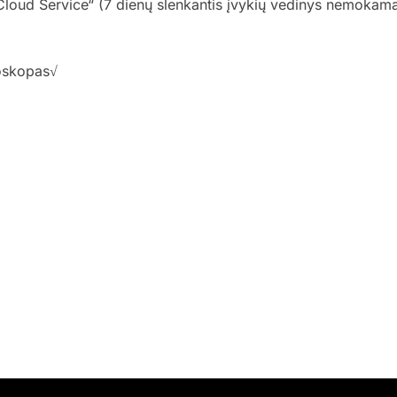
 Cloud Service“ (7 dienų slenkantis įvykių vedinys nemokama
boskopas√