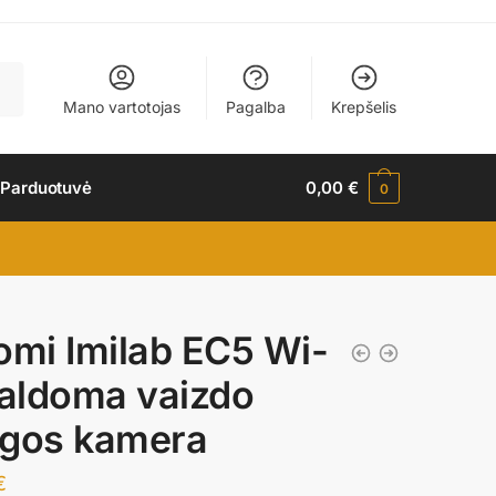
Mano vartotojas
Pagalba
Krepšelis
 Parduotuvė
0,00
€
0
omi Imilab EC5 Wi-
valdoma vaizdo
gos kamera
€