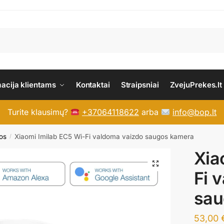
macija klientams
Kontaktai
Straipsniai
ZvejuPrekes.lt
Turite klausimų?
+37064118622
arba
info@bop.lt
os
Xiaomi Imilab EC5 Wi-Fi valdoma vaizdo saugos kamera
/
Xia
Fi 
sau
53,00