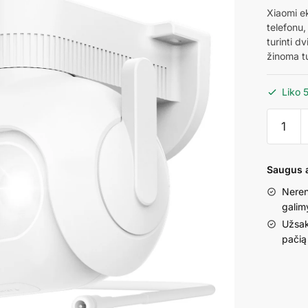
Xiaomi e
telefonu,
turinti d
žinoma t
Liko 
produkt
kiekis:
Xiaomi
Imilab
Saugus a
EC5
Neren
Wi-
galim
Fi
Užsak
valdom
pačią
vaizdo
saugos
kamera