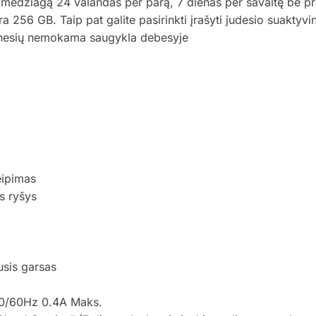
 medžiagą 24 valandas per parą, 7 dienas per savaitę be 
ra 256 GB. Taip pat galite pasirinkti įrašyti judesio suakty
 mėnesių nemokama saugykla debesyje
eipimas
s ryšys
usis garsas
-50/60Hz 0.4A Maks.