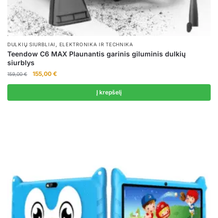
,
DULKIŲ SIURBLIAI
ELEKTRONIKA IR TECHNIKA
Teendow C6 MAX Plaunantis garinis giluminis dulkių
siurblys
Original
Current
155,00
€
159,00
€
price
price
was:
is:
Į krepšelį
159,00 €.
155,00 €.