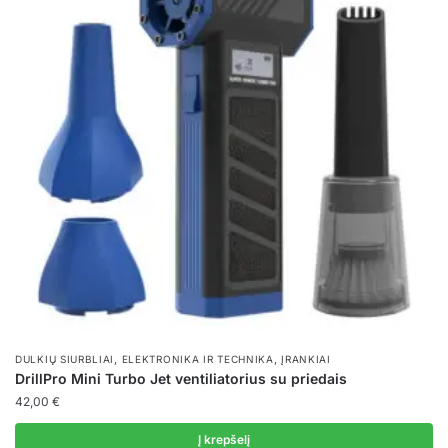
variants.
The
options
may
be
chosen
on
the
product
page
,
,
DULKIŲ SIURBLIAI
ELEKTRONIKA IR TECHNIKA
ĮRANKIAI
DrillPro Mini Turbo Jet ventiliatorius su priedais
42,00
€
Į krepšelį