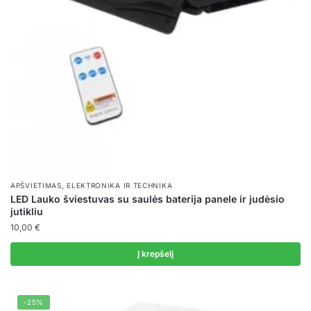
,
APŠVIETIMAS
ELEKTRONIKA IR TECHNIKA
LED Lauko šviestuvas su saulės baterija panele ir judėsio
jutikliu
10,00
€
Į krepšelį
-25%