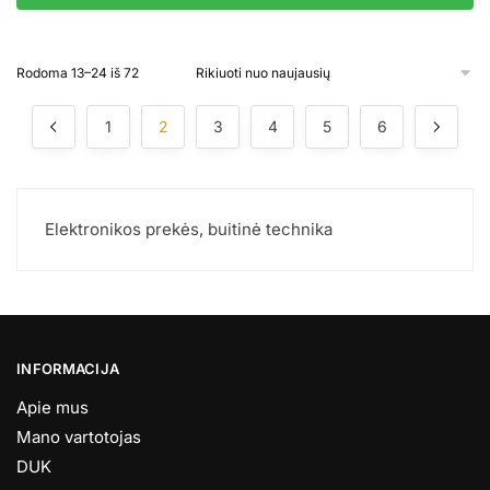
Rūšiuojama
Rodoma 13–24 iš 72
pagal
naujausią
1
2
3
4
5
6
Elektronikos prekės, buitinė technika
INFORMACIJA
Apie mus
Mano vartotojas
DUK