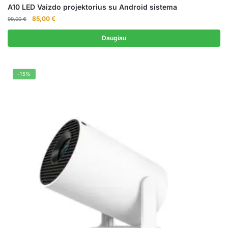
A10 LED Vaizdo projektorius su Android sistema
Original
Current
85,00
€
99,00
€
price
price
was:
is:
Daugiau
99,00 €.
85,00 €.
-15%