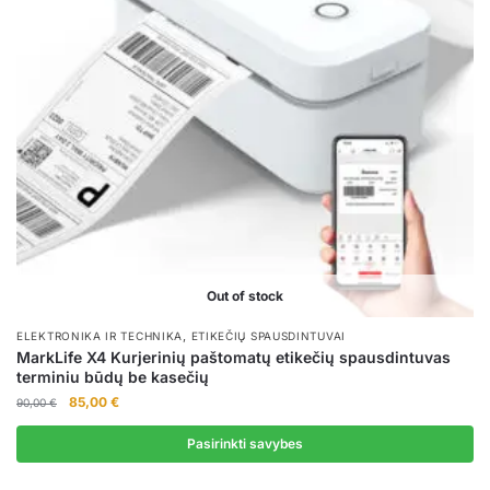
Out of stock
,
ELEKTRONIKA IR TECHNIKA
ETIKEČIŲ SPAUSDINTUVAI
MarkLife X4 Kurjerinių paštomatų etikečių spausdintuvas
terminiu būdų be kasečių
Original
Current
85,00
€
90,00
€
price
price
was:
is:
Pasirinkti savybes
90,00 €.
85,00 €.
This