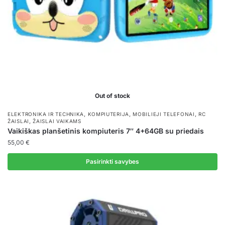
Out of stock
,
,
,
ELEKTRONIKA IR TECHNIKA
KOMPIUTERIJA
MOBILIEJI TELEFONAI
RC
,
ŽAISLAI
ŽAISLAI VAIKAMS
Vaikiškas planšetinis kompiuteris 7″ 4+64GB su priedais
55,00
€
Pasirinkti savybes
This
product
has
multiple