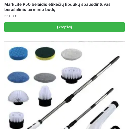
MarkLife P50 belaidis etikečių lipdukų spausdintuvas
berašalinis terminiu būdų
55,00
€
Į krepšelį