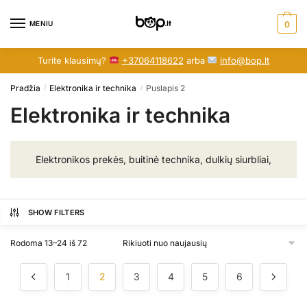
Skip
Skip
to
to
MENIU
0
navigation
content
Turite klausimų?
+37064118622
arba
info@bop.lt
Pradžia
Elektronika ir technika
Puslapis 2
/
/
Elektronika ir technika
Elektronikos prekės, buitinė technika, dulkių siurbliai,
SHOW FILTERS
Rūšiuojama
Rodoma 13–24 iš 72
pagal
naujausią
1
2
3
4
5
6