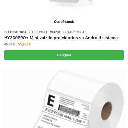
Out of stock
,
ELEKTRONIKA IR TECHNIKA
VAIZDO PROJEKTORIAI
HY300PRO+ Mini vaizdo projektorius su Android sistema
Original
Current
55,00
€
65,00
€
price
price
was:
is:
Daugiau
65,00 €.
55,00 €.