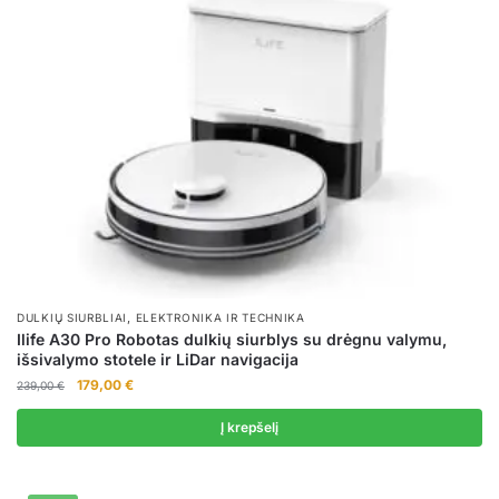
,
DULKIŲ SIURBLIAI
ELEKTRONIKA IR TECHNIKA
Ilife A30 Pro Robotas dulkių siurblys su drėgnu valymu,
išsivalymo stotele ir LiDar navigacija
Original
Current
179,00
€
239,00
€
price
price
was:
is:
Į krepšelį
239,00 €.
179,00 €.