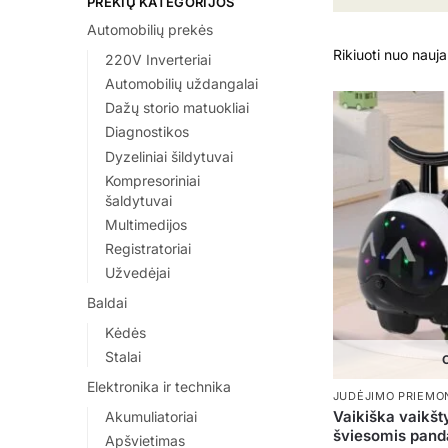
PREKIŲ KATEGORIJOS
Automobilių prekės
220V Inverteriai
Automobilių uždangalai
Dažų storio matuokliai
Diagnostikos
Dyzeliniai šildytuvai
Kompresoriniai
šaldytuvai
Multimedijos
Registratoriai
Užvedėjai
Baldai
Kėdės
Stalai
O
Elektronika ir technika
JUDĖJIMO PRIEMO
Vaikiška vaikšt
Akumuliatoriai
šviesomis pand
Apšvietimas