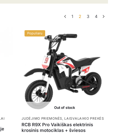
1
2
3
4
Populiaru
Out of stock
LAI
JUDĖJIMO PRIEMONĖS
,
LAISVALAIKIO PREKĖS
RCB R9X Pro Vaikiškas elektrinis
je
krosinis motociklas + šviesos