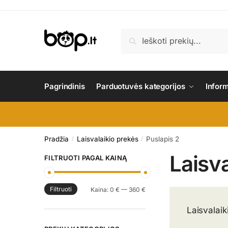
Skip
Skip
to
to
navigation
content
Ieškoti:
Ieškoti
Pagrindinis
Parduotuvės kategorijos
Infor
Pradžia
Laisvalaikio prekės
Puslapis 2
/
/
Laisv
FILTRUOTI PAGAL KAINĄ
Filtruoti
Min
Maks
Kaina:
0 €
—
360 €
kaina
kaina
Laisvalaik