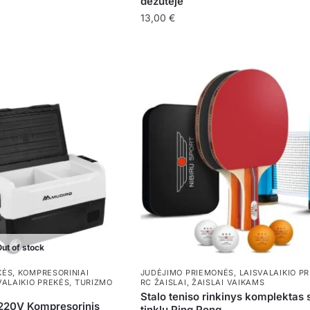
dėžutėje
13,00
€
ut of stock
KĖS
,
KOMPRESORINIAI
JUDĖJIMO PRIEMONĖS
,
LAISVALAIKIO P
VALAIKIO PREKĖS
,
TURIZMO
RC ŽAISLAI
,
ŽAISLAI VAIKAMS
Stalo teniso rinkinys komplektas 
220V Kompresorinis
tinklu Ping Pong