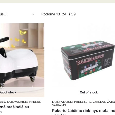
Rūšiuojama
Rodoma 13–24 iš 39
pagal
naujausią
ut of stock
Out of stock
NĖS
,
LAISVALAIKIO PREKĖS
LAISVALAIKIO PREKĖS
,
RC ŽAISLAI
,
ŽAIS
VAIKAMS
ynė mašinėlė su
Pokerio žaidimo rinkinys metalinė
a