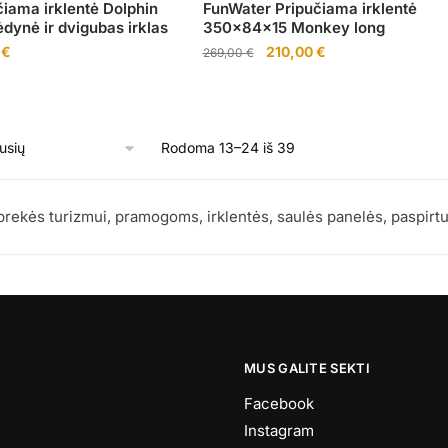
iama irklentė Dolphin
FunWater Pripučiama irklentė
ynė ir dvigubas irklas
350x84x15 Monkey long
Current
Original
Current
0
€
210,00
€
269,00
€
price
price
price
is:
was:
is:
€.
220,00 €.
269,00 €.
210,00 €.
Rūšiuojama
Rodoma 13–24 iš 39
pagal
naujausią
 prekės turizmui, pramogoms, irklentės, saulės panelės, paspirtu
MUS GALITE SEKTI
Facebook
Instagram