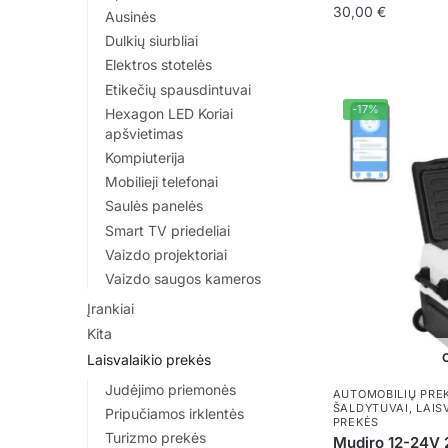
30,00
€
Ausinės
Dulkių siurbliai
Elektros stotelės
Etikečių spausdintuvai
-17%
Hexagon LED Koriai
apšvietimas
Kompiuterija
Mobilieji telefonai
Saulės panelės
Smart TV priedeliai
Vaizdo projektoriai
Vaizdo saugos kameros
Įrankiai
Kita
O
Laisvalaikio prekės
Judėjimo priemonės
AUTOMOBILIŲ PRE
ŠALDYTUVAI
,
LAIS
Pripučiamos irklentės
PREKĖS
Turizmo prekės
Mudiro 12-24V 