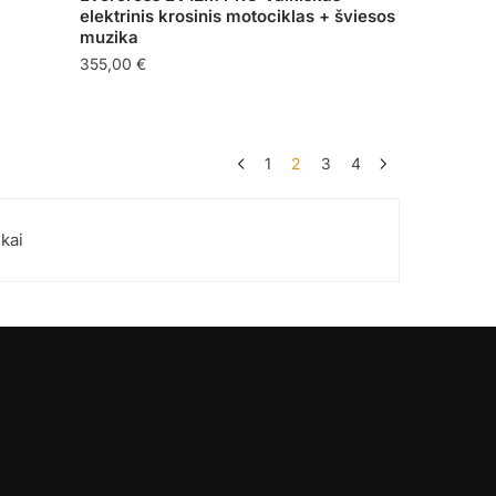
elektrinis krosinis motociklas + šviesos
muzika
355,00
€
This
product
has
1
2
3
4
multiple
variants.
kai
The
options
may
be
chosen
on
the
product
page