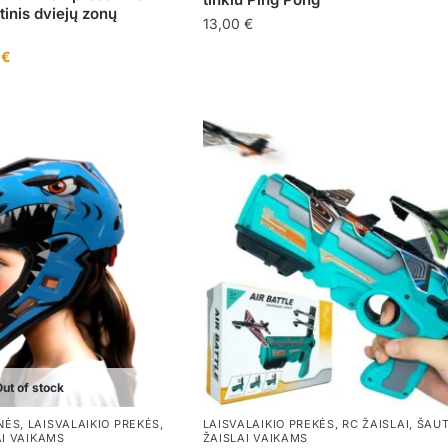
tinis dviejų zonų
13,00
€
Current
0
€
price
is:
€.
249,00 €.
ut of stock
NĖS
,
LAISVALAIKIO PREKĖS
,
LAISVALAIKIO PREKĖS
,
RC ŽAISLAI
,
ŠAUT
AI VAIKAMS
ŽAISLAI VAIKAMS