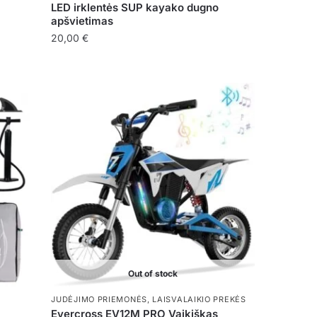
LED irklentės SUP kayako dugno
apšvietimas
20,00
€
Out of stock
JUDĖJIMO PRIEMONĖS
,
LAISVALAIKIO PREKĖS
Evercross EV12M PRO Vaikiškas