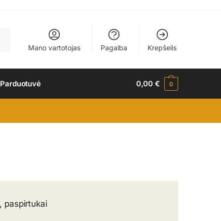
Mano vartotojas
Pagalba
Krepšelis
 Parduotuvė
0,00
€
0
, paspirtukai