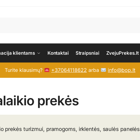
macija klientams
Kontaktai
Straipsniai
ZvejuPrekes.lt
Turite klausimų?
+37064118622
arba
info@bop.lt
alaikio prekės
io prekės turizmui, pramogoms, irklentės, saulės panelės