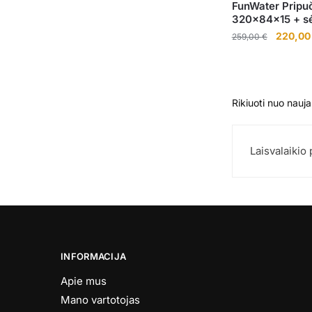
FunWater Pripuč
320x84x15 + sėd
Original
220,0
259,00
€
price
was:
259,00 
Laisvalaikio
INFORMACIJA
Apie mus
Mano vartotojas