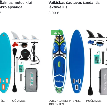
s Šalmas motociklui
Vaikiškas šautuvas šaudantis
makro apsauga
lėktuvėlius
Price
€
8,00
€
range:
This
38,00 €
product
through
has
-22%
40,00 €
multiple
variants.
The
options
may
be
chosen
on
the
product
page
KĖS
,
PRIPUČIAMOS
LAISVALAIKIO PREKĖS
,
PRIPUČIAMOS
IRKLENTĖS