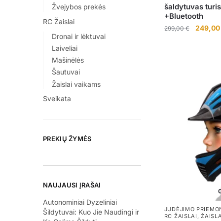
šaldytuvas turis
Žvejybos prekės
+Bluetooth
RC Žaislai
Original
249,0
299,00
€
Dronai ir lėktuvai
price
Laiveliai
was:
299,00 
Mašinėlės
Šautuvai
Žaislai vaikams
Sveikata
PREKIŲ ŽYMĖS
NAUJAUSI ĮRAŠAI
O
Autonominiai Dyzeliniai
JUDĖJIMO PRIEMO
Šildytuvai: Kuo Jie Naudingi ir
RC ŽAISLAI
,
ŽAISL