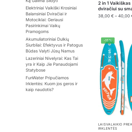
Ką Galima Šildyti
2 in 1 Vaikiška
Elektriniai Vaikiški Krosiniai
dviračiui su s
Balansiniai Dviračiai ir
38,00
€
–
40,00
Motociklai: Geriausi
Pasirinkimai Vaikų
This
Pramogoms
product
Akumuliatoriniai Dulkių
has
-15%
Siurbliai: Efektyvus ir Patogus
multiple
Būdas Valyti Jūsų Namus
variants.
Lazeriniai Nivelyrai: Kas Tai
The
yra ir Kaip Jie Panaudojami
options
Statybose
may
FunWater Pripučiamos
Irklentės: Kuom jos geros ir
be
kaip naudotis?
chosen
on
the
product
page
LAISVALAIKIO PRE
IRKLENTĖS