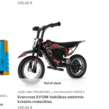
335,00
€
This
product
has
multiple
variants.
The
options
may
be
chosen
on
the
Out of stock
product
page
JUDĖJIMO PRIEMONĖS
,
LAISVALAIKIO PREKĖS
REKĖS
,
Evercross EV13M Vaikiškas elektrinis
krosinis motociklas
su
245,00
€