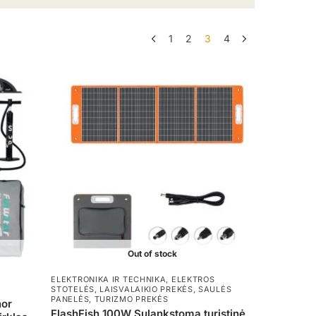
1
2
3
4
Out of stock
ELEKTRONIKA IR TECHNIKA
,
ELEKTROS
STOTELĖS
,
LAISVALAIKIO PREKĖS
,
SAULĖS
PANELĖS
,
TURIZMO PREKĖS
nor
FlashFish 100W Sulankstoma turistinė