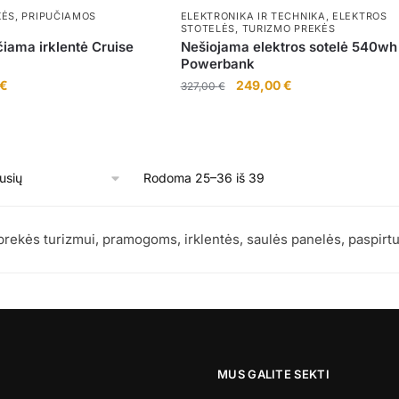
page
KĖS
,
PRIPUČIAMOS
ELEKTRONIKA IR TECHNIKA
,
ELEKTROS
STOTELĖS
,
TURIZMO PREKĖS
iama irklentė Cruise
Nešiojama elektros sotelė 540wh
Powerbank
Current
Original
Current
€
249,00
€
327,00
€
price
price
price
is:
was:
is:
€.
185,00 €.
327,00 €.
249,00 €.
Rūšiuojama
Rodoma 25–36 iš 39
pagal
naujausią
 prekės turizmui, pramogoms, irklentės, saulės panelės, paspirtu
MUS GALITE SEKTI