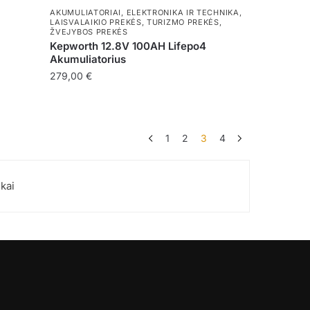
AKUMULIATORIAI
,
ELEKTRONIKA IR TECHNIKA
,
LAISVALAIKIO PREKĖS
,
TURIZMO PREKĖS
,
ŽVEJYBOS PREKĖS
Kepworth 12.8V 100AH Lifepo4
Akumuliatorius
279,00
€
1
2
3
4
kai