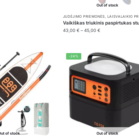
Out of stock
JUDĖJIMO PRIEMONĖS
,
LAISVALAIKIO P
Vaikiškas triukinis paspirtukas st
Price
43,00
€
–
45,00
€
range:
This
43,00 €
product
through
has
-24%
45,00 €
multiple
variants.
The
options
may
be
chosen
on
the
ut of stock
Out of stock
product