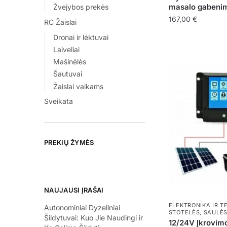
masalo gabenimo
Žvejybos prekės
167,00
€
RC Žaislai
Dronai ir lėktuvai
Laiveliai
Mašinėlės
Šautuvai
Žaislai vaikams
Sveikata
PREKIŲ ŽYMĖS
NAUJAUSI ĮRAŠAI
ELEKTRONIKA IR T
Autonominiai Dyzeliniai
STOTELĖS
,
SAULĖS
Šildytuvai: Kuo Jie Naudingi ir
12/24V Įkrovimo