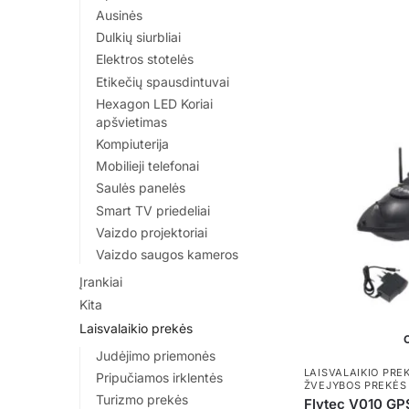
Ausinės
has
Dulkių siurbliai
multiple
Elektros stotelės
variants.
Etikečių spausdintuvai
The
Hexagon LED Koriai
options
apšvietimas
may
Kompiuterija
be
Mobilieji telefonai
chosen
Saulės panelės
on
Smart TV priedeliai
the
Vaizdo projektoriai
product
Vaizdo saugos kameros
page
Įrankiai
Kita
Laisvalaikio prekės
O
Judėjimo priemonės
LAISVALAIKIO PRE
Pripučiamos irklentės
ŽVEJYBOS PREKĖS
Turizmo prekės
Flytec V010 GP