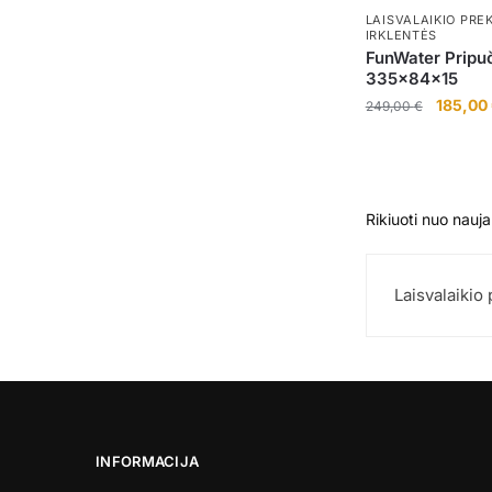
LAISVALAIKIO PRE
IRKLENTĖS
FunWater Pripuč
335x84x15
Original
185,00
249,00
€
price
was:
249,00 
Laisvalaikio
INFORMACIJA