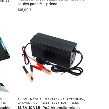
irklas
saulės panelė + priedai
135,00
€
IO
AKUMULIATORIAI
,
ELEKTRONIKA IR TECHNIKA
,
EKĖS
LAISVALAIKIO PREKĖS
,
ŽVEJYBOS PREKĖS
aulės
14.6V 10A LifePo4 Akumuliatoriaus