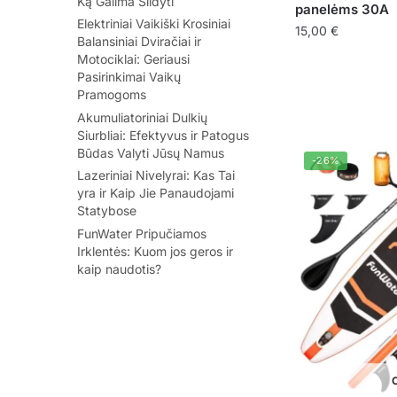
Ką Galima Šildyti
panelėms 30A
Elektriniai Vaikiški Krosiniai
15,00
€
Balansiniai Dviračiai ir
Motociklai: Geriausi
Pasirinkimai Vaikų
Pramogoms
Akumuliatoriniai Dulkių
Siurbliai: Efektyvus ir Patogus
Būdas Valyti Jūsų Namus
-26%
Lazeriniai Nivelyrai: Kas Tai
yra ir Kaip Jie Panaudojami
Statybose
FunWater Pripučiamos
Irklentės: Kuom jos geros ir
kaip naudotis?
O