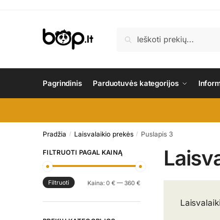
Skip
Skip
to
to
navigation
content
Ieškoti:
Ieškoti
Pagrindinis
Parduotuvės kategorijos
Infor
Pradžia
Laisvalaikio prekės
Puslapis 3
/
/
Laisv
FILTRUOTI PAGAL KAINĄ
Filtruoti
Min
Maks
Kaina:
0 €
—
360 €
kaina
kaina
Laisvalaik