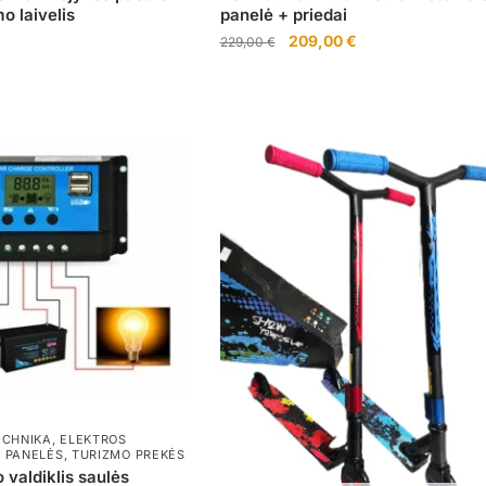
 laivelis
panelė + priedai
Original
Current
209,00
€
229,00
€
price
price
was:
is:
229,00 €.
209,00 €.
ECHNIKA
,
ELEKTROS
 PANELĖS
,
TURIZMO PREKĖS
 valdiklis saulės