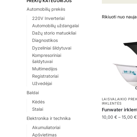
PREKIŲ KATEGORIJOS
Automobilių prekės
220V Inverteriai
Automobilių uždangalai
Dažų storio matuokliai
Diagnostikos
Dyzeliniai šildytuvai
Kompresoriniai
šaldytuvai
Multimedijos
Registratoriai
Užvedėjai
O
Baldai
LAISVALAIKIO PRE
Kėdės
IRKLENTĖS
Stalai
Funwater irklent
10,00
€
–
15,00
€
Elektronika ir technika
This
Akumuliatoriai
product
Apšvietimas