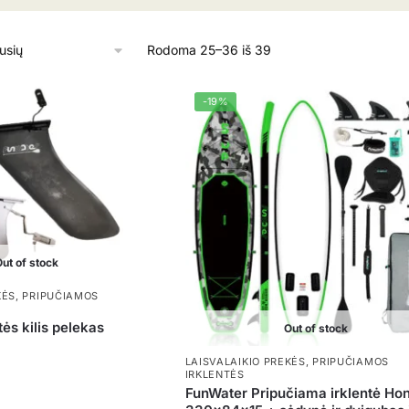
Rūšiuojama
Rodoma 25–36 iš 39
pagal
naujausią
-19%
ut of stock
KĖS
,
PRIPUČIAMOS
ės kilis pelekas
Out of stock
Price
LAISVALAIKIO PREKĖS
,
PRIPUČIAMOS
range:
IRKLENTĖS
10,00 €
FunWater Pripučiama irklentė Ho
through