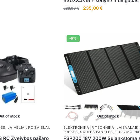
330x84x15 + sėdynė ir dvigubas 
15,00 €
Original
Current
235,00
€
289,00
€
price
price
was:
is:
289,00 €.
235,00 €.
-9%
ut of stock
Out of stock
KĖS
,
LAIVELIAI
,
RC ŽAISLAI
,
ELEKTRONIKA IR TECHNIKA
,
LAISVALAIK
PREKĖS
,
SAULĖS PANELĖS
,
TURIZMO PR
S RC Žvejybos pašaro
FSP200 18V 200W Sulankstoma s