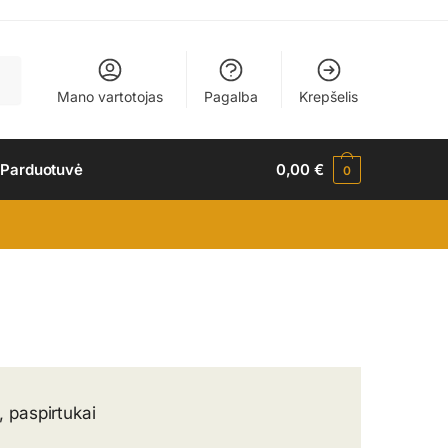
Mano vartotojas
Pagalba
Krepšelis
 Parduotuvė
0,00
€
0
, paspirtukai