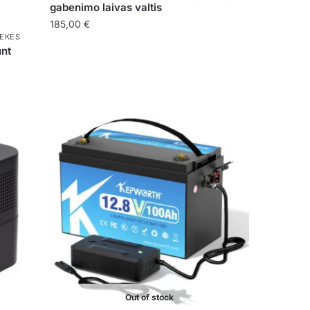
gabenimo laivas valtis
185,00
€
REKĖS
unt
Out of stock