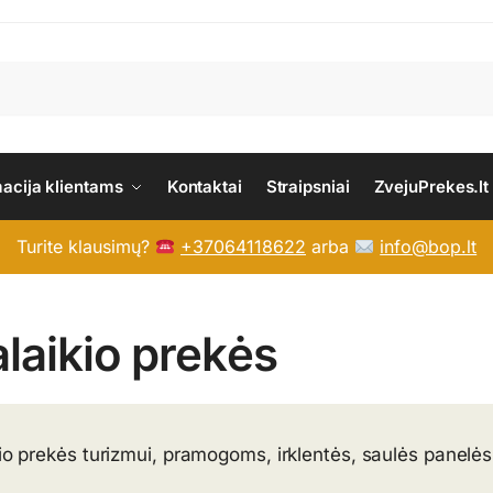
macija klientams
Kontaktai
Straipsniai
ZvejuPrekes.lt
Turite klausimų?
+37064118622
arba
info@bop.lt
alaikio prekės
io prekės turizmui, pramogoms, irklentės, saulės panelės